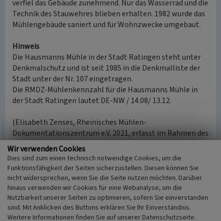
verfiel das Gebäude zunehmend. Nur das Wasserrad und die
Technik des Stauwehres blieben erhalten. 1982 wurde das
Mühlengebäude saniert und für Wohnzwecke umgebaut.
Hinweis
Die Hausmanns Mühle in der Stadt Ratingen steht unter
Denkmalschutz und ist seit 1985 in die Denkmalliste der
Stadt unter der Nr. 107 eingetragen.
Die RMDZ-Mühlenkennzahl für die Hausmanns Mühle in
der Stadt Ratingen lautet DE-NW / 14.08/ 13.12.
(Elisabeth Zenses, Rheinisches Mühlen-
Dokumentationszentrum e.V. 2021, erfasst im Rahmen des
Verbundprojekts „Aufnahme der Mühlen im Rheinland“)
Wir verwenden Cookies
Dies sind zum einen technisch notwendige Cookies, um die
Internet
Funktionsfähigkeit der Seiten sicherzustellen. Diesen können Sie
www.rp-online.de
: Ein bewohntes Mühlen-Denkmal im
nicht widersprechen, wenn Sie die Seite nutzen möchten. Darüber
Schwarzbachtal (abgerufen am 12.09.2021)
hinaus verwenden wir Cookies für eine Webanalyse, um die
Nutzbarkeit unserer Seiten zu optimieren, sofern Sie einverstanden
sind. Mit Anklicken des Buttons erklären Sie Ihr Einverständnis.
Literatur
Weitere Informationen finden Sie auf unserer Datenschutzseite.