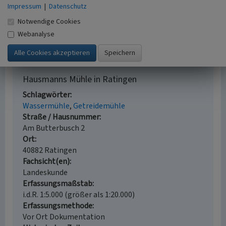
Impressum
|
Datenschutz
Vogt, Hans / Verein Niederrhein e.V. (Hrsg.)
Notwendige Cookies
(1998)
Niederrheinischer Wassermühlenführer.
Krefeld.
Webanalyse
Hausmanns Mühle in Ratingen
Schlagwörter
Wassermühle
Getreidemühle
Straße / Hausnummer
Am Butterbusch 2
Ort
40882 Ratingen
Fachsicht(en)
Landeskunde
Erfassungsmaßstab
i.d.R. 1:5.000 (größer als 1:20.000)
Erfassungsmethode
Vor Ort Dokumentation