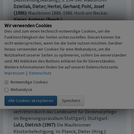
(Ausstellungskatalog), S. 134-140. Maulbronn.
Dziellak, Dieter; Hertel, Gerhard; Pohl, Josef
(1986)
Maulbronn 1886-1986. Horb am Neckar.
Kieser, Andreas (Bearb.)
Wir verwenden Cookies
(1687)
"Altwürttembergische Forstkartenwerk"
Dies sind zum einen technisch notwendige Cookies, um die
(1687) des Herzoglichen Württembergischen
Funktionsfähigkeit der Seiten sicherzustellen. Diesen können Sie
Kriegsrats und Oberst-Leutnants Andreas Kieser
nicht widersprechen, wenn Sie die Seite nutzen möchten. Darüber
1680-1687. Blatt 95: Maulbronn, bemerkenswerte
hinaus verwenden wir Cookies für eine Webanalyse, um die
Ansicht des Klosters mit vielen Türmen und Blatt
Nutzbarkeit unserer Seiten zu optimieren, sofern Sie einverstanden
96: Zeysersweyer Ansicht von "Schmier" (nur als
sind. Mit Anklicken des Buttons erklären Sie Ihr Einverständnis.
Schwarzweißfotos überliefert). o. O.
Weitere Informationen finden Sie auf unserer Datenschutzseite.
Legner, Patricia; Schmid, Alexander; Grob, Christin
Impressum
|
Datenschutz
(Bearb.); Weber, Ariane (Mitarb.) / Planstatt Senner
Notwendige Cookies
für Landschaftarchitektur (Hrsg.)
Webanalyse
(2012)
Landschaftsplanerische Gesamtperspektive
Klosterlandschaft Maulbronn (Gutachten im Auftrag
des Ministerium für Finanzen und Wirtschaft
vertreten durch das Landesamt für Denkmalpflege
im Regierungspräsidium Stuttgart). Stuttgart.
Lutz, Dietrich (1997)
Die Maulbronner
Klosterbefestigung. In: Planck, Dieter (Hrsg.):