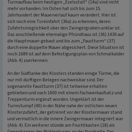
Turmaufbau beim heutigen „Eselsstall“ (14a) sind nicht
mehr vorhanden. Im Osten hat sich bis zum 15.
Jahrhundert der Mauerverlauf kaum verändert. Hier ist
sich noch eine Toreinfahrt (36a) zu erkennen, deren
Zufahrtsmöglichkeit über den Zwingergraben unklar ist.
Das anschließende ehemalige Pfründhaus ist (36) 1430 auf
die Hauptmauer gebaut und bis zum „Faustturm“ (37)
durch eine doppelte Mauer abgesichert. Diese Situation ist
noch 1689 ist auf dem Befestigungsplan von Schmalkalder
(Abb. 4) zuerkennen.
An der Südflanke des Klosters standen einige Türme, die
nur mit dürftigen Belegen nachweisbar sind. Der
sogenannte Faustturm (37) ist teilweise erhalten
geblieben und nach 1600 mit einem Fachwerkaufsatz und
Treppenturm ergänzt worden. Ungeklärt ist der
Turmstumpf (40) in der Nähe nahe der östlichen neuen
Klosterzufahrt, der getrennt vor der Klostermauer stand
und vermutlich in die innere Zwingermauer integriert war
(Abb. 4). Ein weiterer stünde am Fruchtkasten (18) als
Gegenhänger des Mühlenturms an der Nordseite. Der