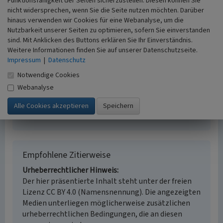
Ort
Funktionsfähigkeit der Seiten sicherzustellen. Diesen können Sie
nicht widersprechen, wenn Sie die Seite nutzen möchten. Darüber
41460 Neuss
hinaus verwenden wir Cookies für eine Webanalyse, um die
Fachsicht(en)
Nutzbarkeit unserer Seiten zu optimieren, sofern Sie einverstanden
Archäologie
sind. Mit Anklicken des Buttons erklären Sie Ihr Einverständnis.
Erfassungsmaßstab
Weitere Informationen finden Sie auf unserer Datenschutzseite.
i.d.R. 1:5.000 (größer als 1:20.000)
Impressum
|
Datenschutz
Erfassungsmethode
Notwendige Cookies
Literaturauswertung, mündliche Hinweise
Webanalyse
Ortsansässiger, Ortskundiger
Historischer Zeitraum
Beginn 40 bis 300
Empfohlene Zitierweise
Urheberrechtlicher Hinweis
Der hier präsentierte Inhalt steht unter der freien
Lizenz CC BY 4.0 (Namensnennung). Die angezeigten
Medien unterliegen möglicherweise zusätzlichen
urheberrechtlichen Bedingungen, die an diesen