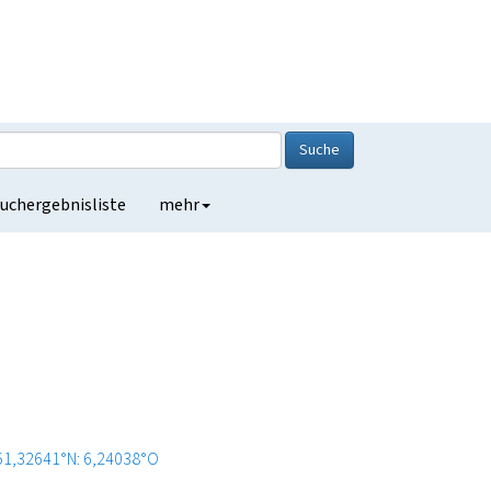
Suche
uchergebnisliste
mehr
51,32641°N: 6,24038°O