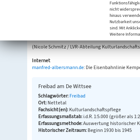
Funktionsfähigke
Wasser gelangen. Heute ist das Schwimmen im Gro
nicht widerspre
anzuraten, da keine Badeaufsicht und somit auch 
hinaus verwende
Nutzbarkeit uns
Es gab in der Nähe auch die 1952 eröffnete Haltest
sind. Mit Anklic
Kaldenkirchen - Venlo
, die den Kleinen vom Große
Weitere Informa
(Nicole Schmitz / LVR-Abteilung Kulturlandschafts
Internet
manfred-albersmann.de
: Die Eisenbahnlinie Kemp
Freibad am De Wittsee
Schlagwörter
Freibad
Ort
Nettetal
Fachsicht(en)
Kulturlandschaftspflege
Erfassungsmaßstab
i.d.R. 1:5.000 (größer als 1:
Erfassungsmethode
Auswertung historischer 
Historischer Zeitraum
Beginn 1930 bis 1945