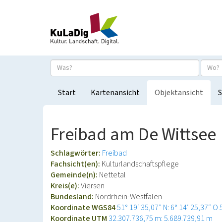
Start
Kartenansicht
Objektansicht
S
Freibad am De Wittsee
Schlagwörter:
Freibad
Fachsicht(en):
Kulturlandschaftspflege
Gemeinde(n):
Nettetal
Kreis(e):
Viersen
Bundesland:
Nordrhein-Westfalen
Koordinate WGS84
51° 19′ 35,07″ N: 6° 14′ 25,37″ O
Koordinate UTM
32.307.736,75 m: 5.689.739,91 m