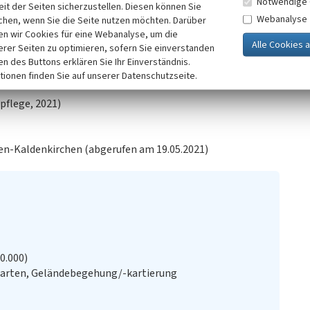
Notwendige 
it der Seiten sicherzustellen. Diesen können Sie
ßen De Wittsee wohl noch erlaubt aber nicht unbedingt
Webanalyse
chen, wenn Sie die Seite nutzen möchten. Darüber
keine Rettungsmöglichkeiten gegeben sind.
n wir Cookies für eine Webanalyse, um die
erer Seiten zu optimieren, sofern Sie einverstanden
elle „Wittsee“, der
Eisenbahnstrecke Kempen -
ken des Buttons erklären Sie Ihr Einverständnis.
n De Wittsee trennt (manfred-albersmann.de).
tionen finden Sie auf unserer Datenschutzseite.
pflege, 2021)
en-Kaldenkirchen (abgerufen am 19.05.2021)
20.000)
Karten, Geländebegehung/-kartierung