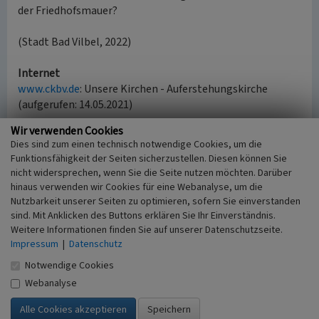
der Friedhofsmauer?
(Stadt Bad Vilbel, 2022)
Internet
www.ckbv.de
: Unsere Kirchen - Auferstehungskirche
(aufgerufen: 14.05.2021)
Wir verwenden Cookies
Dies sind zum einen technisch notwendige Cookies, um die
Nutzung des Bad Vilbeler Sandsteins
Funktionsfähigkeit der Seiten sicherzustellen. Diesen können Sie
Schlagwörter
nicht widersprechen, wenn Sie die Seite nutzen möchten. Darüber
Kirchengebäude
Sandstein
Mauer
hinaus verwenden wir Cookies für eine Webanalyse, um die
Straße / Hausnummer
Nutzbarkeit unserer Seiten zu optimieren, sofern Sie einverstanden
sind. Mit Anklicken des Buttons erklären Sie Ihr Einverständnis.
Lohstraße
Weitere Informationen finden Sie auf unserer Datenschutzseite.
Ort
Impressum
|
Datenschutz
61118 Bad Vilbel
Fachsicht(en)
Notwendige Cookies
Kulturlandschaftspflege, Landeskunde
Webanalyse
Erfassungsmaßstab
i.d.R. 1:5.000 (größer als 1:20.000)