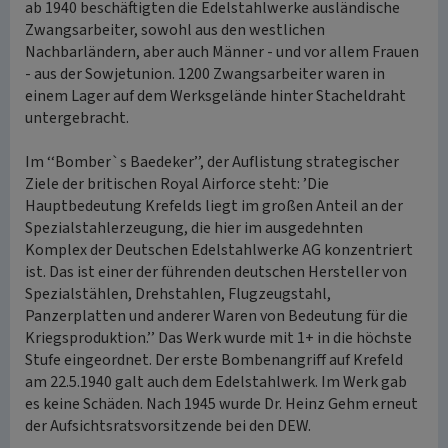
ab 1940 beschäftigten die Edelstahlwerke ausländische
Zwangsarbeiter, sowohl aus den westlichen
Nachbarländern, aber auch Männer - und vor allem Frauen
- aus der Sowjetunion. 1200 Zwangsarbeiter waren in
einem Lager auf dem Werksgelände hinter Stacheldraht
untergebracht.
Im ‘‘Bomber`s Baedeker’’, der Auflistung strategischer
Ziele der britischen Royal Airforce steht: ’Die
Hauptbedeutung Krefelds liegt im großen Anteil an der
Spezialstahlerzeugung, die hier im ausgedehnten
Komplex der Deutschen Edelstahlwerke AG konzentriert
ist. Das ist einer der führenden deutschen Hersteller von
Spezialstählen, Drehstahlen, Flugzeugstahl,
Panzerplatten und anderer Waren von Bedeutung für die
Kriegsproduktion.’’ Das Werk wurde mit 1+ in die höchste
Stufe eingeordnet. Der erste Bombenangriff auf Krefeld
am 22.5.1940 galt auch dem Edelstahlwerk. Im Werk gab
es keine Schäden. Nach 1945 wurde Dr. Heinz Gehm erneut
der Aufsichtsratsvorsitzende bei den DEW.