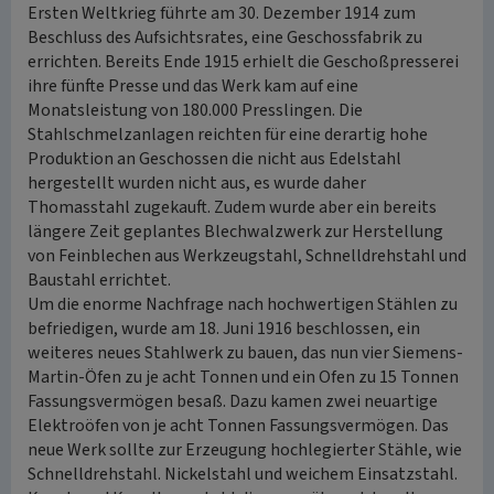
Ersten Weltkrieg führte am 30. Dezember 1914 zum
Beschluss des Aufsichtsrates, eine Geschossfabrik zu
errichten. Bereits Ende 1915 erhielt die Geschoßpresserei
ihre fünfte Presse und das Werk kam auf eine
Monatsleistung von 180.000 Presslingen. Die
Stahlschmelzanlagen reichten für eine derartig hohe
Produktion an Geschossen die nicht aus Edelstahl
hergestellt wurden nicht aus, es wurde daher
Thomasstahl zugekauft. Zudem wurde aber ein bereits
längere Zeit geplantes Blechwalzwerk zur Herstellung
von Feinblechen aus Werkzeugstahl, Schnelldrehstahl und
Baustahl errichtet.
Um die enorme Nachfrage nach hochwertigen Stählen zu
befriedigen, wurde am 18. Juni 1916 beschlossen, ein
weiteres neues Stahlwerk zu bauen, das nun vier Siemens-
Martin-Öfen zu je acht Tonnen und ein Ofen zu 15 Tonnen
Fassungsvermögen besaß. Dazu kamen zwei neuartige
Elektroöfen von je acht Tonnen Fassungsvermögen. Das
neue Werk sollte zur Erzeugung hochlegierter Stähle, wie
Schnelldrehstahl. Nickelstahl und weichem Einsatzstahl.