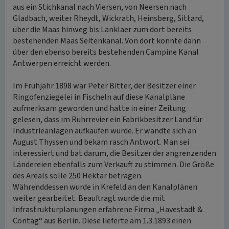
aus ein Stichkanal nach Viersen, von Neersen nach
Gladbach, weiter Rheydt, Wickrath, Heinsberg, Sittard,
über die Maas hinweg bis Lanklaer zum dort bereits
bestehenden Maas Seitenkanal. Von dort könnte dann
über den ebenso bereits bestehenden Campine Kanal
Antwerpen erreicht werden.
Im Frühjahr 1898 war Peter Bitter, der Besitzer einer
Ringofenziegelei in Fischeln auf diese Kanalpläne
aufmerksam geworden und hatte in einer Zeitung
gelesen, dass im Ruhrrevier ein Fabrikbesitzer Land für
Industrieanlagen aufkaufen würde. Er wandte sich an
August Thyssen und bekam rasch Antwort. Man sei
interessiert und bat darum, die Besitzer der angrenzenden
Ländereien ebenfalls zum Verkauft zu stimmen. Die Größe
des Areals solle 250 Hektar betragen.
Währenddessen wurde in Krefeld an den Kanalplänen
weiter gearbeitet. Beauftragt wurde die mit
Infrastrukturplanungen erfahrene Firma „Havestadt &
Contag“ aus Berlin. Diese lieferte am 1.3.1893 einen