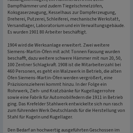
Dampfhämmer und zudem Tiegelschmelzöfen,
Koksgaserzeugung, Kesselhaus zur Dampferzeugung,
Dreherei, Putzerei, Schleiferei, mechanische Werkstatt,
Versandlager, Laboratorium und ein Verwaltungsgebäude.
Es wurden 1901 80 Arbeiter beschäftigt.
1904 wird die Werksanlage erweitert. Zwei weitere
Siemens-Martin-Öfen mit acht Tonnen Fassung wurden
beschafft, dazu weitere schwere Hämmer mit nun 20, 50,
100 Zentner Schlagkraft. 1908 ist die Mitarbeiterzahl bei
460 Personen, es geht ein Walzwerk in Betrieb, die alten
Öfen Siemens-Martin-Öfen werden vergrößert, eine
Präzisionszieherei kommt hinzu. In der Folge ein
Rohrwerk, Zieh- und Kratzbänke für Kugellagerrohre
sowie eine Fabrik für Automobilfedern die 1911 in Betrieb
ging. Das Krefelder Stahlwerk entwickelte sich nun rasch
zum führenden Werk Deutschlands für die Herstellung von
Stahl für Kugeln und Kugellager.
Den Bedarf an hochwertig ausgeführten Geschossen im