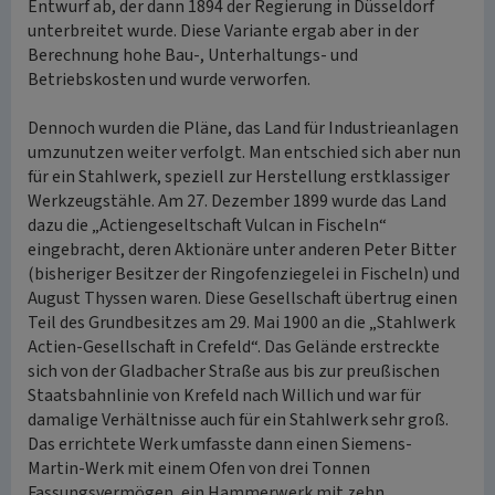
Entwurf ab, der dann 1894 der Regierung in Düsseldorf
unterbreitet wurde. Diese Variante ergab aber in der
Berechnung hohe Bau-, Unterhaltungs- und
Betriebskosten und wurde verworfen.
Dennoch wurden die Pläne, das Land für Industrieanlagen
umzunutzen weiter verfolgt. Man entschied sich aber nun
für ein Stahlwerk, speziell zur Herstellung erstklassiger
Werkzeugstähle. Am 27. Dezember 1899 wurde das Land
dazu die „Actiengeseltschaft Vulcan in Fischeln“
eingebracht, deren Aktionäre unter anderen Peter Bitter
(bisheriger Besitzer der Ringofenziegelei in Fischeln) und
August Thyssen waren. Diese Gesellschaft übertrug einen
Teil des Grundbesitzes am 29. Mai 1900 an die „Stahlwerk
Actien-Gesellschaft in Crefeld“. Das Gelände erstreckte
sich von der Gladbacher Straße aus bis zur preußischen
Staatsbahnlinie von Krefeld nach Willich und war für
damalige Verhältnisse auch für ein Stahlwerk sehr groß.
Das errichtete Werk umfasste dann einen Siemens-
Martin-Werk mit einem Ofen von drei Tonnen
Fassungsvermögen, ein Hammerwerk mit zehn