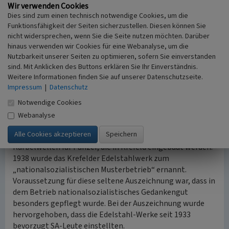
Bewaffnung und Munition“. Sein Nachfolger Dr. Heinz
Wir verwenden Cookies
Gehm seit Mai 1933 NSDAP-Mitglied, SA-Standartenführer,
Dies sind zum einen technisch notwendige Cookies, um die
Ratsherr in Krefeld und wurde zum
Funktionsfähigkeit der Seiten sicherzustellen. Diesen können Sie
„Wehrwirtschaftsführer“ ernannt.
nicht widersprechen, wenn Sie die Seite nutzen möchten. Darüber
Bereits 1934 ging die Produktion weit über den Rahmen
hinaus verwenden wir Cookies für eine Webanalyse, um die
Nutzbarkeit unserer Seiten zu optimieren, sofern Sie einverstanden
der im „Kriegsgerätegesetz“ erlaubten Rüstungen hinaus.
sind. Mit Anklicken des Buttons erklären Sie Ihr Einverständnis.
Die Deutschen Edelstahlwerke entwickelten in
Weitere Informationen finden Sie auf unserer Datenschutzseite.
Zusammenarbeit mit der RWTH Aachen einen Werkstoff,
Impressum
|
Datenschutz
der in seiner Haltbarkeit für Panzer besonders geeignet
sein sollte. Das Ergebnis hieß Marathon-Stahl. Das
Notwendige Cookies
Edelstahlwerk Krefeld, stellt nun besonders zähe und
Webanalyse
einschlagsichere Stahlpanzerplatten her. Das
angeschlossene Edelstahlwerk Remscheid fabriziert
Kurbelwellen für Panzer, die in Krefeld eingebaut werden.
1938 wurde das Krefelder Edelstahlwerk zum
„nationalsozialistischen Musterbetrieb“ ernannt.
Voraussetzung für diese seltene Auszeichnung war, dass in
dem Betrieb nationalsozialistisches Gedankengut
besonders gepflegt wurde. Bei der Auszeichnung wurde
hervorgehoben, dass die Edelstahl-Werke seit 1933
bevorzugt SA-Leute einstellten.