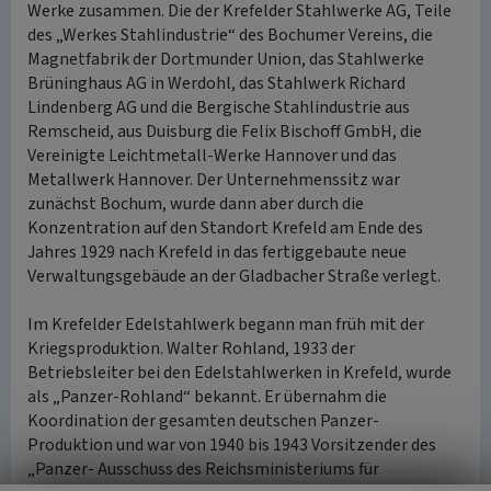
Werke zusammen. Die der Krefelder Stahlwerke AG, Teile
des „Werkes Stahlindustrie“ des Bochumer Vereins, die
Magnetfabrik der Dortmunder Union, das Stahlwerke
Brüninghaus AG in Werdohl, das Stahlwerk Richard
Lindenberg AG und die Bergische Stahlindustrie aus
Remscheid, aus Duisburg die Felix Bischoff GmbH, die
Vereinigte Leichtmetall-Werke Hannover und das
Metallwerk Hannover. Der Unternehmenssitz war
zunächst Bochum, wurde dann aber durch die
Konzentration auf den Standort Krefeld am Ende des
Jahres 1929 nach Krefeld in das fertiggebaute neue
Verwaltungsgebäude an der Gladbacher Straße verlegt.
Im Krefelder Edelstahlwerk begann man früh mit der
Kriegsproduktion. Walter Rohland, 1933 der
Betriebsleiter bei den Edelstahlwerken in Krefeld, wurde
als „Panzer-Rohland“ bekannt. Er übernahm die
Koordination der gesamten deutschen Panzer-
Produktion und war von 1940 bis 1943 Vorsitzender des
„Panzer- Ausschuss des Reichsministeriums für