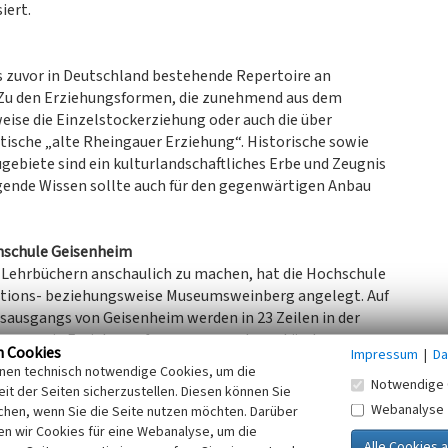
iert.
as zuvor in Deutschland bestehende Repertoire an
. Zu den Erziehungsformen, die zunehmend aus dem
eise die Einzelstockerziehung oder auch die über
tische „alte Rheingauer Erziehung“. Historische sowie
biete sind ein kulturlandschaftliches Erbe und Zeugnis
gende Wissen sollte auch für den gegenwärtigen Anbau
hschule Geisenheim
Lehrbüchern anschaulich zu machen, hat die Hochschule
ations- beziehungsweise Museumsweinberg angelegt. Auf
tsausgangs von Geisenheim werden in 23 Zeilen in der
men sowie Erziehungsformen aus anderen Ländern
n Cookies
Impressum
|
Da
ichen Spitze des Weinbergs bei einer Bank, die zum Ruhen
inen technisch notwendige Cookies, um die
 an eine normale Bewirtschaftung angrenzt.
Notwendige 
it der Seiten sicherzustellen. Diesen können Sie
g hilfreich - ist die Dachlauben- oder Pergolaerziehung in
Webanalyse
chen, wenn Sie die Seite nutzen möchten. Darüber
dieser alten Erziehungsform ranken die Reben an einem
n wir Cookies für eine Webanalyse, um die