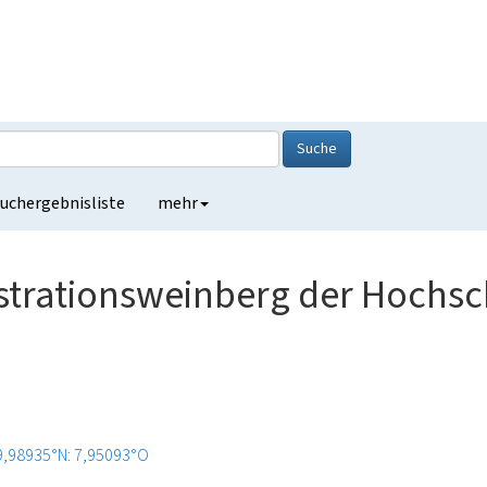
Suche
uchergebnisliste
mehr
rationsweinberg der Hochsc
9,98935°N: 7,95093°O