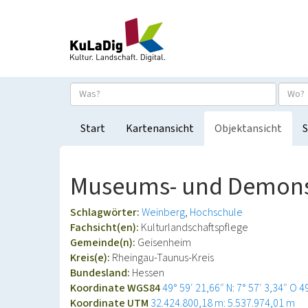
Start
Kartenansicht
Objektansicht
S
Museums- und Demonst
Schlagwörter:
Weinberg
Hochschule
Fachsicht(en):
Kulturlandschaftspflege
Gemeinde(n):
Geisenheim
Kreis(e):
Rheingau-Taunus-Kreis
Bundesland:
Hessen
Koordinate WGS84
49° 59′ 21,66″ N: 7° 57′ 3,34″ O
4
Koordinate UTM
32.424.800,18 m: 5.537.974,01 m