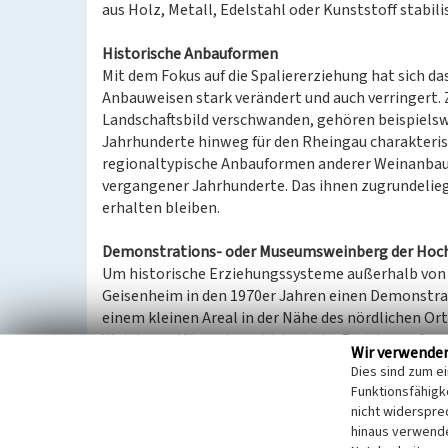
aus Holz, Metall, Edelstahl oder Kunststoff stabilis
Historische Anbauformen
Mit dem Fokus auf die Spaliererziehung hat sich d
Anbauweisen stark verändert und auch verringert
Landschaftsbild verschwanden, gehören beispielsw
Jahrhunderte hinweg für den Rheingau charakteris
regionaltypische Anbauformen anderer Weinanbauge
vergangener Jahrhunderte. Das ihnen zugrundelie
erhalten bleiben.
Demonstrations- oder Museumsweinberg der Hoc
Um historische Erziehungssysteme außerhalb von 
Geisenheim in den 1970er Jahren einen Demonstr
einem kleinen Areal in der Nähe des nördlichen Or
Weinlage „Mäuerchen“ historische Erziehungsfor
Wir verwende
dargestellt. Die Zeile 23 befindet sich an der östl
Dies sind zum e
einlädt, während die erste Zeile im Westen direkt
Funktionsfähigke
Besonders auffällig - und damit für die Orientierun
nicht widerspre
den Zeilen 3 und 4, die in Südtirol vorkommt. Bei 
hinaus verwende