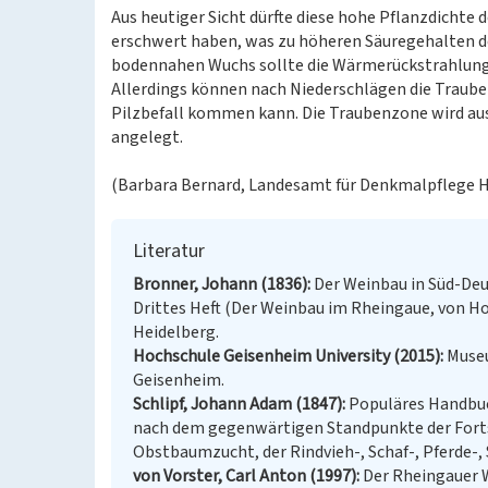
Aus heutiger Sicht dürfte diese hohe Pflanzdichte
erschwert haben, was zu höheren Säuregehalten de
bodennahen Wuchs sollte die Wärmerückstrahlung 
Allerdings können nach Niederschlägen die Trauben
Pilzbefall kommen kann. Die Traubenzone wird au
angelegt.
(Barbara Bernard, Landesamt für Denkmalpflege H
Literatur
Bronner, Johann (1836)
Der Weinbau in Süd-Deu
Drittes Heft (Der Weinbau im Rheingaue, von H
Heidelberg.
Hochschule Geisenheim University (2015)
Museu
Geisenheim.
Schlipf, Johann Adam (1847)
Populäres Handbuc
nach dem gegenwärtigen Standpunkte der Fortsc
Obstbaumzucht, der Rindvieh-, Schaf-, Pferde-,
von Vorster, Carl Anton (1997)
Der Rheingauer W