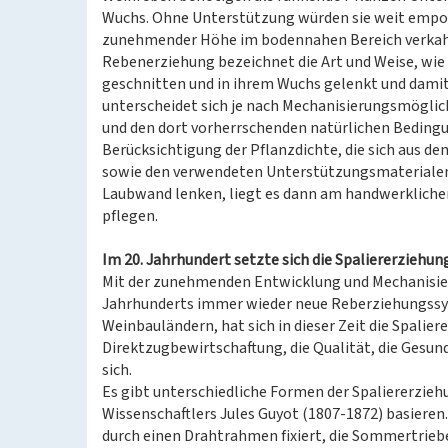
Wuchs. Ohne Unterstützung würden sie weit emp
zunehmender Höhe im bodennahen Bereich verkah
Rebenerziehung bezeichnet die Art und Weise, wie
geschnitten und in ihrem Wuchs gelenkt und damit
unterscheidet sich je nach Mechanisierungsmöglich
und den dort vorherrschenden natürlichen Beding
Berücksichtigung der Pflanzdichte, die sich aus 
sowie den verwendeten Unterstützungsmaterialen, 
Laubwand lenken, liegt es dann am handwerklichen
pflegen.
Im 20. Jahrhundert setzte sich die Spaliererziehun
Mit der zunehmenden Entwicklung und Mechanisier
Jahrhunderts immer wieder neue Reberziehungssyst
Weinbauländern, hat sich in dieser Zeit die Spaliere
Direktzugbewirtschaftung, die Qualität, die Gesu
sich.
Es gibt unterschiedliche Formen der Spaliererziehu
Wissenschaftlers Jules Guyot (1807-1872) basieren
durch einen Drahtrahmen fixiert, die Sommertrieb