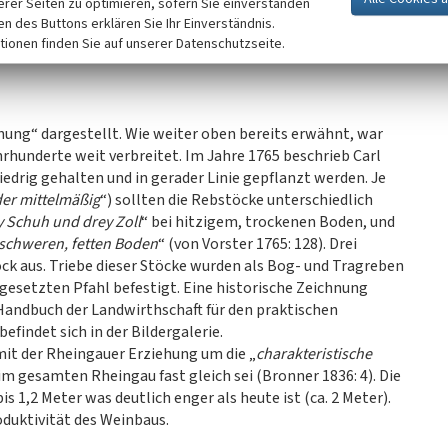
sich in einer Höhe von etwa zwei Metern und ist horizontal
erer Seiten zu optimieren, sofern Sie einverstanden
me gut ausgenutzt werden. Die Arbeiten an der Laubwand
ken des Buttons erklären Sie Ihr Einverständnis.
tionen finden Sie auf unserer Datenschutzseite.
ehungsform wird sowohl für Kelter- als auch für
ehung“ dargestellt. Wie weiter oben bereits erwähnt, war
hunderte weit verbreitet. Im Jahre 1765 beschrieb Carl
edrig gehalten und in gerader Linie gepflanzt werden. Je
oder mittelmäßig
“) sollten die Rebstöcke unterschiedlich
y Schuh und drey Zoll
“ bei hitzigem, trockenen Boden, und
schweren, fetten Boden
“ (von Vorster 1765: 128). Drei
k aus. Triebe dieser Stöcke wurden als Bog- und Tragreben
gesetzten Pfahl befestigt. Eine historische Zeichnung
andbuch der Landwirthschaft für den praktischen
efindet sich in der Bildergalerie.
mit der Rheingauer Erziehung um die „
charakteristische
 im gesamten Rheingau fast gleich sei (Bronner 1836: 4). Die
 1,2 Meter was deutlich enger als heute ist (ca. 2 Meter).
duktivität des Weinbaus.