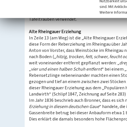
laubenartigen Holzgestell. Die Laubwand befindet 
Nutzbarkeit uns
ausgerichtet, sodass Sonneneinstrahlung und Wär
sind. Mit Anklic
Weitere Informa
und die Lese müssen von unten erfolgen. Diese Erzi
Tafeltrauben verwendet.
Alte Rheingauer Erziehung
In Zeile 13 (am Weg) ist die „Alte Rheingauer Erzi
diese Form der Reberziehung im Rheingau über Jahr
Anton von Vorster, dass Weinstöcke im Rheingau ni
nach Boden („
hitzig, trocken, fett, schwer, feucht 
weit voneinander entfernt gepflanzt werden: „
dre
„
vier und einen halben Schuh entfernt
“ bei einem „
Rebensetzlinge nebeneinander machten einen Stoc
gezogen und tief an einem zwischen zwei Stöcken 
dieser Rheingauer Erziehung aus dem „Populären H
Landwirth“ (Schlipf 1847, Zeichnung auf Seite 283) b
Im Jahr 1836 beschrieb auch Bronner, dass es sich 
Erziehung in diesem deutschen Gaue
“ handele, die
Gassenbreite betrug bei dieser Anbauform etwa 1 bis
Dies erklärt die damals besonders hohe Flächenpro