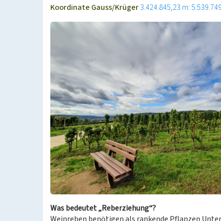
Koordinate Gauss/Krüger
3.424.845,23 m: 5.539.74
Was bedeutet „Reberziehung“?
Weinreben benötigen als rankende Pflanzen Unter