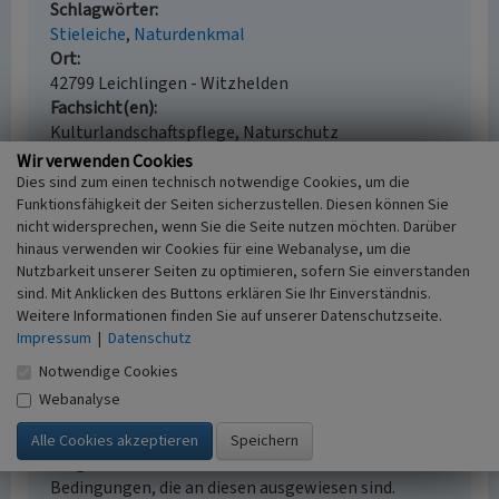
Schlagwörter
Stieleiche
Naturdenkmal
Ort
42799 Leichlingen - Witzhelden
Fachsicht(en)
Kulturlandschaftspflege, Naturschutz
Erfassungsmaßstab
Wir verwenden Cookies
i.d.R. 1:5.000 (größer als 1:20.000)
Dies sind zum einen technisch notwendige Cookies, um die
Funktionsfähigkeit der Seiten sicherzustellen. Diesen können Sie
Erfassungsmethode
nicht widersprechen, wenn Sie die Seite nutzen möchten. Darüber
Literaturauswertung, Geländebegehung/-
hinaus verwenden wir Cookies für eine Webanalyse, um die
kartierung, Fernerkundung
Nutzbarkeit unserer Seiten zu optimieren, sofern Sie einverstanden
sind. Mit Anklicken des Buttons erklären Sie Ihr Einverständnis.
Weitere Informationen finden Sie auf unserer Datenschutzseite.
Impressum
|
Datenschutz
Empfohlene Zitierweise
Notwendige Cookies
Urheberrechtlicher Hinweis
Webanalyse
Der hier präsentierte Inhalt ist urheberrechtlich
geschützt. Die angezeigten Medien unterliegen
möglicherweise zusätzlichen urheberrechtlichen
Bedingungen, die an diesen ausgewiesen sind.