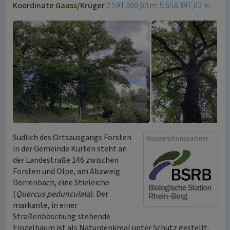
Koordinate Gauss/Krüger
2.591.300,60 m: 5.658.397,02 m
Südlich des Ortsausgangs Forsten
Kooperationspartner
in der Gemeinde Kürten steht an
der Landestraße 146 zwischen
Forsten und Olpe, am Abzweig
Dörrenbach, eine Stieleiche
(
Quercus pedunculata
). Der
markante, in einer
Straßenböschung stehende
Einzelbaum ist als Naturdenkmal unter Schutz gestellt.