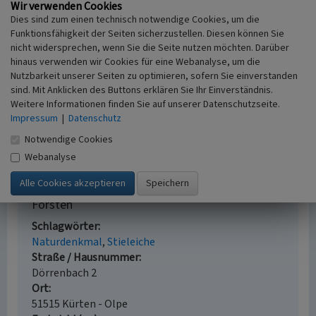
Förster, Kunibert / Geschichtsverein für die
Wir verwenden Cookies
Gemeinde Kürten und Umgebung e. V. (Hrsg.)
Dies sind zum einen technisch notwendige Cookies, um die
Funktionsfähigkeit der Seiten sicherzustellen. Diesen können Sie
(2009)
Kulturhistorische Zeugnisse in der Gemeinde
nicht widersprechen, wenn Sie die Seite nutzen möchten. Darüber
Kürten. Von Wegekreuzen, Mühlen und Dolinen. S.
hinaus verwenden wir Cookies für eine Webanalyse, um die
24, Kürten.
Nutzbarkeit unserer Seiten zu optimieren, sofern Sie einverstanden
Paffrath, Günther (1998)
Ein Schwein im Beiwagen.
sind. Mit Anklicken des Buttons erklären Sie Ihr Einverständnis.
Erlebtes Zeitgeschehen im Bergischen Land
Weitere Informationen finden Sie auf unserer Datenschutzseite.
während des Krieges und in der Nachkriegszeit.
Impressum
|
Datenschutz
Kürten.
Notwendige Cookies
Webanalyse
Naturdenkmal „Stieleiche“ südlich Ortsausgang
Forsten
Schlagwörter
Naturdenkmal
Stieleiche
Straße / Hausnummer
Dörrenbach 2
Ort
51515 Kürten - Olpe