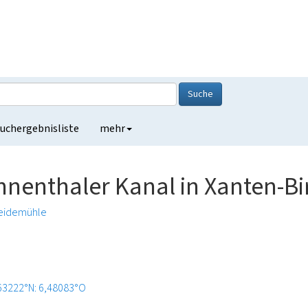
Suche
uchergebnisliste
mehr
enthaler Kanal in Xanten-Bi
eidemühle
63222°N: 6,48083°O