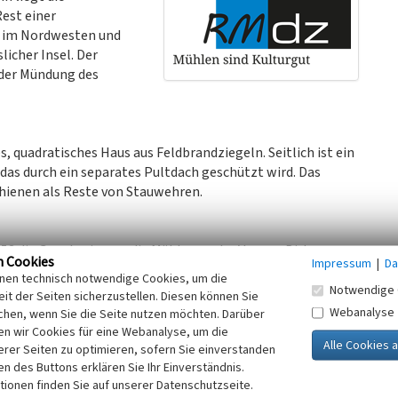
est einer
, im Nordwesten und
icher Insel. Der
 der Mündung des
 quadratisches Haus aus Feldbrandziegeln. Seitlich ist ein
das durch ein separates Pultdach geschützt wird. Das
chienen als Reste von Stauwehren.
853 die Genehmigung, die Mühle von der Veener-Birtener
n Cookies
Impressum
|
Da
lte Mühle stand westlich von der klevischen Burg
inen technisch notwendige Cookies, um die
 einen für Roggen und einen für Weizen.
Notwendige 
it der Seiten sicherzustellen. Diesen können Sie
Kanal war 1867 Johann Anton Schmitz aus Birten,
Webanalyse
chen, wenn Sie die Seite nutzen möchten. Darüber
n wir Cookies für eine Webanalyse, um die
erer Seiten zu optimieren, sofern Sie einverstanden
ken des Buttons erklären Sie Ihr Einverständnis.
tionen finden Sie auf unserer Datenschutzseite.