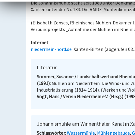
Die Johannismühle steht seit 1989 unter Denkmalsc
Xanten unter der Nr. 133. Die RMDZ-Mühlenkennzahl
(Elisabeth Zenses, Rheinisches Mühlen-Dokumenta
Verbundprojekts „Aufnahme der Mühlen im Rheinl
Internet
niederrhein-nord.de
: Xanten-Birten (abgerufen 08.
Literatur
Sommer, Susanne / Landschaftsverband Rheinlan
(1991)
Mühlen am Niederrhein. Die Wind- und Wa
Industrialisierung (1814-1914). (Werken und Woh
Vogt, Hans / Verein Niederrhein e.V. (Hrsg.) (199
Johannismühle am Winnenthaler Kanal in X
Schlagwörter
Wassermühle
Mühlengebäude
G