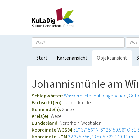
Start
Kartenansicht
Objektansicht
S
Johannismühle am Winn
Schlagwörter:
Wassermühle
Mühlengebäude
Getr
Fachsicht(en):
Landeskunde
Gemeinde(n):
Xanten
Kreis(e):
Wesel
Bundesland:
Nordrhein-Westfalen
Koordinate WGS84
51° 37′ 56″ N: 6° 28′ 50,98″ O
51,
Koordinate UTM
32.325.656,73 m: 5.723.140,11 m