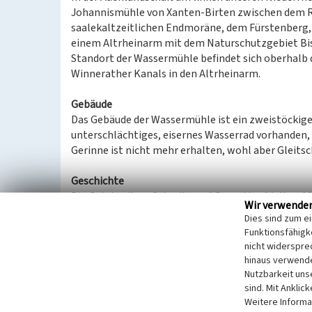
Johannismühle von Xanten-Birten zwischen dem R
saalekaltzeitlichen Endmoräne, dem Fürstenberg
einem Altrheinarm mit dem Naturschutzgebiet Bisl
Standort der Wassermühle befindet sich oberhalb
Winnerather Kanals in den Altrheinarm.
Gebäude
Das Gebäude der Wassermühle ist ein zweistöckiges,
unterschlächtiges, eisernes Wasserrad vorhanden, 
Gerinne ist nicht mehr erhalten, wohl aber Gleits
Geschichte
Die Gutsbesitzer Schmitz und Gerpott erhielten 1
Wir verwende
Ley an den Winnerather Kanal zu verlegen. Diese a
Dies sind zum e
Winnenthal. Die neue Mühle besaß zwei Mahlgänge,
Funktionsfähigke
Der Eigentümer der Wassermühle am Winnerather 
nicht widerspre
vemutlich der Namensgeber für „Johannismühle“.
hinaus verwende
Heute wird die Mühle als Wohnhaus genutzt.
Nutzbarkeit uns
sind. Mit Anklic
Weitere Informa
Hinweise