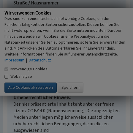
Straße / Hausnummer
Wetschewell
Wir verwenden Cookies
Ort
Dies sind zum einen technisch notwendige Cookies, um die
41189 Mönchengladbach - Wickrath
Funktionsfähigkeit der Seiten sicherzustellen. Diesen können Sie
Fachsicht(en)
nicht widersprechen, wenn Sie die Seite nutzen möchten. Darüber
Naturschutz
hinaus verwenden wir Cookies für eine Webanalyse, um die
Erfassungsmaßstab
Nutzbarkeit unserer Seiten zu optimieren, sofern Sie einverstanden
sind. Mit Anklicken des Buttons erklären Sie Ihr Einverständnis.
i.d.R. 1:5.000 (größer als 1:20.000)
Weitere Informationen finden Sie auf unserer Datenschutzseite.
Erfassungsmethode
Impressum
|
Datenschutz
Literaturauswertung
Notwendige Cookies
Webanalyse
Empfohlene Zitierweise
Urheberrechtlicher Hinweis
Der hier präsentierte Inhalt steht unter der freien
Lizenz CC BY 4.0 (Namensnennung). Die angezeigten
Medien unterliegen möglicherweise zusätzlichen
urheberrechtlichen Bedingungen, die an diesen
ausgewiesen sind.