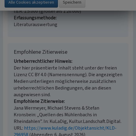
Erfassungsmaßstab
i.d.R. 1:5.000 (größer als 1:20.000)
Erfassungsmethode
Literaturauswertung
Empfohlene Zitierweise
Urheberrechtlicher Hinweis
Der hier präsentierte Inhalt steht unter der freien
Lizenz CC BY 4.0 (Namensnennung). Die angezeigten
Medien unterliegen möglicherweise zusätzlichen
urheberrechtlichen Bedingungen, die an diesen
ausgewiesen sind.
Empfohlene Zitierweise
Jana Wermeyer, Michael Stevens & Stefan
Kronsbein: „Quellen des Mühlenbachs in
Rheindahlen”. In: KuLaDig, Kultur.Landschaft.Digital.
URL:
https://www.kuladig.de/Objektansicht/KLD-
296958
(Abgerufen: 6. August 2026)