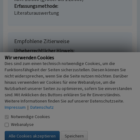
Erfassungsmethode
Literaturauswertung
Empfohlene Zitierweise
Urheberrechtlicher Hinweis
Wir verwenden Cookies
Der hier präsentierte Inhalt steht unter der freien
Dies sind zum einen technisch notwendige Cookies, um die
Lizenz CC BY 4.0 (Namensnennung). Die angezeigten
Funktionsfähigkeit der Seiten sicherzustellen. Diesen können Sie
Medien unterliegen möglicherweise zusätzlichen
nicht widersprechen, wenn Sie die Seite nutzen möchten. Darüber
urheberrechtlichen Bedingungen, die an diesen
hinaus verwenden wir Cookies für eine Webanalyse, um die
ausgewiesen sind.
Nutzbarkeit unserer Seiten zu optimieren, sofern Sie einverstanden
Empfohlene Zitierweise
sind. Mit Anklicken des Buttons erklären Sie Ihr Einverständnis.
Jana Wermeyer, Michael Stevens & Stefan
Weitere Informationen finden Sie auf unserer Datenschutzseite.
Kronsbein: „Quelle des Beller Bachs in Mülfort”. In:
Impressum
|
Datenschutz
KuLaDig, Kultur.Landschaft.Digital. URL:
Notwendige Cookies
https://www.kuladig.de/Objektansicht/KLD-
Webanalyse
296940
(Abgerufen: 6. August 2026)