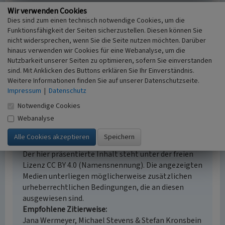
41061 Mönchengladbach
Wir verwenden Cookies
Fachsicht(en)
Dies sind zum einen technisch notwendige Cookies, um die
Naturschutz
Funktionsfähigkeit der Seiten sicherzustellen. Diesen können Sie
Erfassungsmaßstab
nicht widersprechen, wenn Sie die Seite nutzen möchten. Darüber
i.d.R. 1:5.000 (größer als 1:20.000)
hinaus verwenden wir Cookies für eine Webanalyse, um die
Erfassungsmethode
Nutzbarkeit unserer Seiten zu optimieren, sofern Sie einverstanden
sind. Mit Anklicken des Buttons erklären Sie Ihr Einverständnis.
Literaturauswertung, Auswertung historischer
Weitere Informationen finden Sie auf unserer Datenschutzseite.
Schriften
Impressum
|
Datenschutz
Notwendige Cookies
Webanalyse
Empfohlene Zitierweise
Urheberrechtlicher Hinweis
Der hier präsentierte Inhalt steht unter der freien
Lizenz CC BY 4.0 (Namensnennung). Die angezeigten
Medien unterliegen möglicherweise zusätzlichen
urheberrechtlichen Bedingungen, die an diesen
ausgewiesen sind.
Empfohlene Zitierweise
Jana Wermeyer, Michael Stevens & Stefan Kronsbein