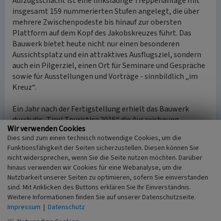
Aufzugsschacht ist eine linksläufige Treppenanlage mit
insgesamt 159 nummerierten Stufen angelegt, die über
mehrere Zwischenpodeste bis hinauf zur obersten
Plattform auf dem Kopf des Jakobskreuzes führt. Das
Bauwerk bietet heute nicht nur einen besonderen
Aussichtsplatz und ein attraktives Ausflugsziel, sondern
auch ein Pilgerziel, einen Ort für Seminare und Gespräche
sowie für Ausstellungen und Vorträge - sinnbildlich „im
Kreuz“.
Ein Jahr nach der Fertigstellung erhielt das Bauwerk
durch die „Tirol Touristica 2015“ die Auszeichnung
Wir verwenden Cookies
„Gewinner“ in der Kategorie „Infrastruktur und Bauten“.
Dies sind zum einen technisch notwendige Cookies, um die
Seitdem entwickelete es sich zum Wahrzeichen der
Funktionsfähigkeit der Seiten sicherzustellen. Diesen können Sie
Region.
nicht widersprechen, wenn Sie die Seite nutzen möchten. Darüber
hinaus verwenden wir Cookies für eine Webanalyse, um die
(Karl Peter Wiemer, Rheinischer Verein für Denkmalpflege
Nutzbarkeit unserer Seiten zu optimieren, sofern Sie einverstanden
und Landschaftsschutz e.V., 2019)
sind. Mit Anklicken des Buttons erklären Sie Ihr Einverständnis.
Weitere Informationen finden Sie auf unserer Datenschutzseite.
Internet
Impressum
|
Datenschutz
www.bergbahn-pillersee.com
: Das Jakobskreuz