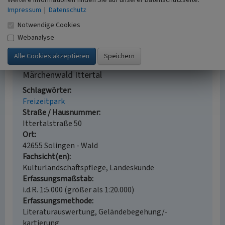
Rheinland.
Impressum
|
Datenschutz
Internet
Notwendige Cookies
rp-online.de
: Endgültiges Aus für Freizeitpark Ittertal
Webanalyse
(abgerufen am 24.07.2019)
Märchenwald Ittertal
Schlagwörter
Freizeitpark
Straße / Hausnummer
Ittertalstraße 50
Ort
42655 Solingen - Wald
Fachsicht(en)
Kulturlandschaftspflege, Landeskunde
Erfassungsmaßstab
i.d.R. 1:5.000 (größer als 1:20.000)
Erfassungsmethode
Literaturauswertung, Geländebegehung/-
kartierung