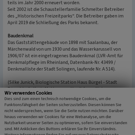
teils im Jahr 2000 erneuert worden.
Seit 2002 ist die Schaustellerfamilie Schmelter Betreiber
des „Historischen Freizeitparks“. Die Betreiber gaben im
April 2019 die Schließung des Parks bekannt.
Baudenkmal
Das Gaststättengebäude von 1898 mit Saalanbau, der
Märchenwald von um 1930 und das Wasserkarussell von
1906/07 ist ein eingetragenes Baudenkmal (LVR-Amt für
Denkmalpflege im Rheinland, Datenbank-Nr. 43499 /
Denkmalliste der Stadt Solingen, laufende Nr. A 514).
(Silke Junick, Biologische Station Haus Bürgel - Stadt
Düsseldorf - Kreis Mettmann e.V. mit freundlicher
Wir verwenden Cookies
Unterstützung von Herrn Dr. Erich Claßen,
Dies sind zum einen technisch notwendige Cookies, um die
Landschaftsverband Rheinland, 2019)
Funktionsfähigkeit der Seiten sicherzustellen. Diesen können Sie
nicht widersprechen, wenn Sie die Seite nutzen möchten. Darüber
Quelle
hinaus verwenden wir Cookies für eine Webanalyse, um die
Denkmalblatt zum Ittertaler Volksgarten, Datenbank-
Nutzbarkeit unserer Seiten zu optimieren, sofern Sie einverstanden
Nummer 43499, LVR-Amt für Denkmalpflege im
sind. Mit Anklicken des Buttons erklären Sie Ihr Einverständnis.
Weitere Informationen finden Sie auf unserer Datenschutzseite.