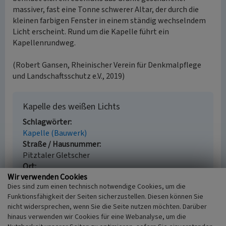
massiver, fast eine Tonne schwerer Altar, der durch die
kleinen farbigen Fenster in einem ständig wechselndem
Licht erscheint. Rund um die Kapelle führt ein
Kapellenrundweg.
(Robert Gansen, Rheinischer Verein für Denkmalpflege
und Landschaftsschutz e.V., 2019)
Kapelle des weißen Lichts
Schlagwörter
Kapelle (Bauwerk)
Straße / Hausnummer
Pitztaler Gletscher
Ort
Wir verwenden Cookies
St. Leonhard im Pitztal - Mandarfen
Dies sind zum einen technisch notwendige Cookies, um die
Fachsicht(en)
Funktionsfähigkeit der Seiten sicherzustellen. Diesen können Sie
Kulturlandschaftspflege
nicht widersprechen, wenn Sie die Seite nutzen möchten. Darüber
Erfassungsmaßstab
hinaus verwenden wir Cookies für eine Webanalyse, um die
i.d.R. 1:5.000 (größer als 1:20.000)