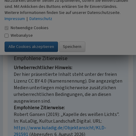
Nutzbarkeit unserer Seiten zu optimieren, sofern Sie einverstanden
Erfassungsmethode
sind. Mit Anklicken des Buttons erklären Sie Ihr Einverständnis.
Literaturauswertung, Geländebegehung/-
Weitere Informationen finden Sie auf unserer Datenschutzseite.
kartierung
Impressum
|
Datenschutz
Historischer Zeitraum
Notwendige Cookies
Beginn vor 1998
Webanalyse
Empfohlene Zitierweise
Urheberrechtlicher Hinweis
Der hier präsentierte Inhalt steht unter der freien
Lizenz CC BY 4.0 (Namensnennung). Die angezeigten
Medien unterliegen möglicherweise zusätzlichen
urheberrechtlichen Bedingungen, die an diesen
ausgewiesen sind.
Empfohlene Zitierweise
Robert Gansen (2019): „Kapelle des weißen Lichts”.
In: KuLaDig, Kultur.Landschaft.Digital. URL:
https://www.kuladig.de/Objektansicht/KLD-
291591
(Abgerufen: 6. August 2026)