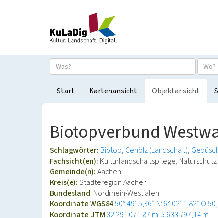
Start
Kartenansicht
Objektansicht
S
Biotopverbund Westwal
Schlagwörter:
Biotop
Gehölz (Landschaft)
Gebüsc
Fachsicht(en):
Kulturlandschaftspflege, Naturschutz
Gemeinde(n):
Aachen
Kreis(e):
Städteregion Aachen
Bundesland:
Nordrhein-Westfalen
Koordinate WGS84
50° 49′ 5,36″ N: 6° 02′ 1,82″ O
50
Koordinate UTM
32.291.071,87 m: 5.633.797,14 m