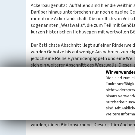
Ackerbau genutzt. Auffallend sind hier die weithi
Darüber hinaus unterbrechen nur noch einzelne Ge
monotone Ackerlandschaft. Die nördlich von Vetsc
sogenannten „Westwalls“, die zum Teil mit Gehöl
kurzen historischen Hohlwegen mit wertvollen B
Der östlichste Abschnitt liegt auf einer Rinderwei
werden Gehölze bis auf wenige Ausnahmen zurückg
jedoch eine Reihe Pyramidenpappeln und eine Weiß
sich ein weiterer Abschnitt des Westwalls. Dieser 
Höckerlinie kaum sichtbar ist und von weitem als 
Wir verwende
Dies sind zum e
zahlreichen Hainbuchen stocken hier auch Fichten
Funktionsfähigke
rund 250 Meter lang.
nicht widerspre
hinaus verwende
Teil eines Biotopverbundes
Nutzbarkeit uns
Zwischen Vetschauer Weg und Autobahn verläuft de
sind. Mit Anklic
in südwestliche Richtung. Dieser rund 550 Meter lan
Weitere Informa
einzelnen Abschnitte des Westwalls bilden zusam
wurden, einen Biotopverbund. Dieser ist im Aachen