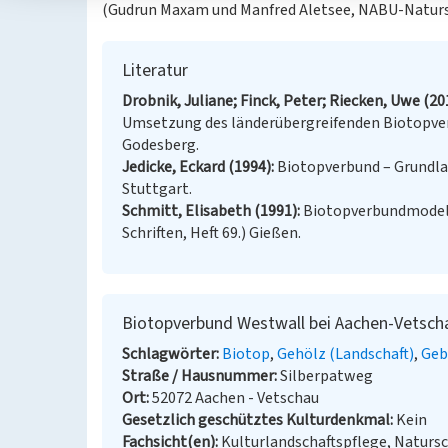
(Gudrun Maxam und Manfred Aletsee, NABU-Naturs
Literatur
Drobnik, Juliane; Finck, Peter; Riecken, Uwe (20
Umsetzung des länderübergreifenden Biotopver
Godesberg.
Jedicke, Eckard (1994)
Biotopverbund – Grundl
Stuttgart.
Schmitt, Elisabeth (1991)
Biotopverbundmodell
Schriften, Heft 69.) Gießen.
Biotopverbund Westwall bei Aachen-Vetsch
Schlagwörter
Biotop
Gehölz (Landschaft)
Geb
Straße / Hausnummer
Silberpatweg
Ort
52072 Aachen - Vetschau
Gesetzlich geschütztes Kulturdenkmal
Kein
Fachsicht(en)
Kulturlandschaftspflege, Naturs