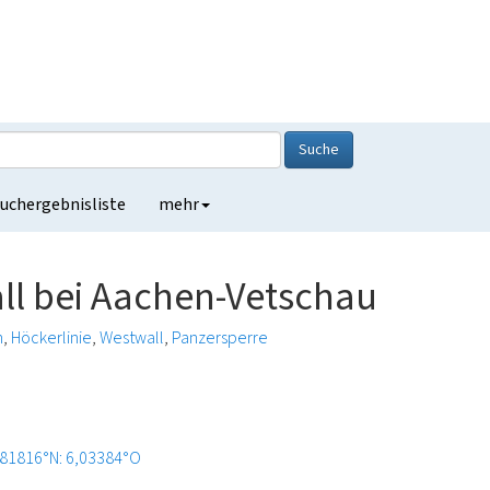
Suche
uchergebnisliste
mehr
l bei Aachen-Vetschau
h
Höckerlinie
Westwall
Panzersperre
,81816°N: 6,03384°O