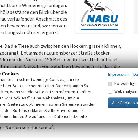
n sichtbaren Windenergieanlagen.
hölzbestände den Blick über die
hau verlaufenden Abschnitte des
zen bewachsen sind, werden von
öschungsstrukturen ergänzt.
de. Da die Tiere auch zwischen den Höckern grasen können,
edrängt. Entlang der Laurensberger Straße stocken
dornhecke. Nur rund 150 Meter weiter westlich befindet
ist mit einer Vielzahl von Gehölzen bewachsen, so dass die
Gehölzinsel inmitten von Ackerflächen erscheint. Neben
n Cookies
Impressum
|
Da
inen technisch notwendige Cookies, um die
, Weißdorn, Brombeere und Holunder. Beide Teilstücke sind
Notwendige 
it der Seiten sicherzustellen. Diesen können Sie
Webanalyse
chen, wenn Sie die Seite nutzen möchten. Darüber
n wir Cookies für eine Webanalyse, um die
erer Seiten zu optimieren, sofern Sie einverstanden
r „Westwall“ dann zunächst in südliche und anschließend
ken des Buttons erklären Sie Ihr Einverständnis.
ge Teil der Höckerlinie ist ebenfalls dicht bewachsen. Die
tionen finden Sie auf unserer Datenschutzseite.
men mit den Gehölzen, die entlang der Autobahn gepflanzt
er Norden sehr lückenhaft.