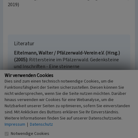
2019)
Literatur
Eitelmann, Walter / Pfälzerwald-Verein e.V. (Hrsg.)
(2005)
Rittersteine im Pfälzerwald. Gedenksteine
und Inschriften - Eine steinerne
Geschichtsschreibung. Neustadt an der Weinstraße
Wir verwenden Cookies
(5. Auflage).
Dies sind zum einen technisch notwendige Cookies, um die
Funktionsfähigkeit der Seiten sicherzustellen. Diesen können Sie
nicht widersprechen, wenn Sie die Seite nutzen möchten. Darüber
hinaus verwenden wir Cookies für eine Webanalyse, um die
Nutzbarkeit unserer Seiten zu optimieren, sofern Sie einverstanden
Ritterstein „Weidsohl“ bei Kaiserslautern
sind. Mit Anklicken des Buttons erklären Sie Ihr Einverständnis.
Schlagwörter
Weitere Informationen finden Sie auf unserer Datenschutzseite.
Ritterstein
Gedenkstein
Impressum
|
Datenschutz
Ort
Notwendige Cookies
67693 Fischbach