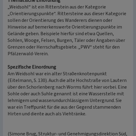
Thematische Einordnung
„Weidsohl“ ist ein Ritterstein aus der Kategorie
„Orientierungspunkte“. Rittersteine aus dieser Kategorie
sollen der Orientierung des Wanderers dienen oder
Hinweise auf bemerkenswerte Orientierungspunkte im
Gelände geben. Beispiele hierfür sind etwa Quellen,
Sohlen, Wooge, Felsen, Burgen, Täler oder Angaben über
Grenzen oder Herrschaftsgebiete. „PWV“ steht für den
Pfälzerwald-Verein.
Spezifische Einordnung
Am Weidsohl war ein alter Stra0enknotenpunkt
(Eitelmann, S. 130). Auch die alte Hochstraße von Lautern
über den Schorlenberg nach Worms führt hier vorbei. Eine
Sohle oder auch Suhle genannt ist eine Wasserstelle mit
lehmigem und wasserundurchlässigem Untergrund. Sie
war ein Treffpunkt für die aus der Gegend stammenden
Hirten und diente auch als Viehtränke.
(Simone Brug, Struktur- und Genehmigungsdirektion Süd,