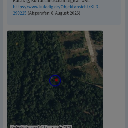
KuLaDig, Kultur.Landschaft.Digital. URL:
https://www.kuladig.de/Objektansicht/KLD-
290225
(Abgerufen: 8. August 2026)