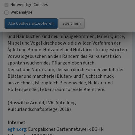
kleinen Hainen Jungpflanzen um größere Bäume der
Notwendige Cookies
gleichen Art gruppieren. Heimische Arten wie Hartriegel,
Webanalyse
Stechpalme, Haselnuss, Weißdorn, Vogeldorn und
schwarzer Holunder bereichern gruppenweise die
Waldgesellschaft. Auch der Amberbaum und Eiben, Weiden
und Hainbuchen sind neu hinzugekommen, ferner Quitte,
Mispel und Vogelkirsche sowie die wilden Vorfahren der
Äpfel und Birnen: Holzapfel und Holzbirne. In ungestörten
Vorwaldgebüschen an den Rändern des Parks setzt sich
spontan wucherndes Pflanzenleben durch.
Der schöne Naturraum, der sich durch Formenvielfalt der
Blätter und mancherlei Blüten- und Fruchtschmuck
auszeichnet, ist zugleich Bienenweide, Nektar- und
Pollenspender, Lebensraum für viele Kleintiere.
(Roswitha Arnold, LVR-Abteilung
Kulturlandschaftspflege, 2018)
Internet
eghn.org
: Europäisches Gartennetzwerk EGHN