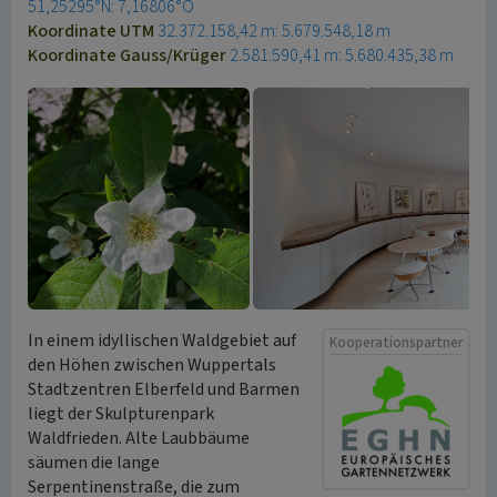
51,25295°N: 7,16806°O
Koordinate UTM
32.372.158,42 m: 5.679.548,18 m
Koordinate Gauss/Krüger
2.581.590,41 m: 5.680.435,38 m
In einem idyllischen Waldgebiet auf
Kooperationspartner
den Höhen zwischen Wuppertals
Stadtzentren Elberfeld und Barmen
liegt der Skulpturenpark
Waldfrieden. Alte Laubbäume
säumen die lange
Serpentinenstraße, die zum