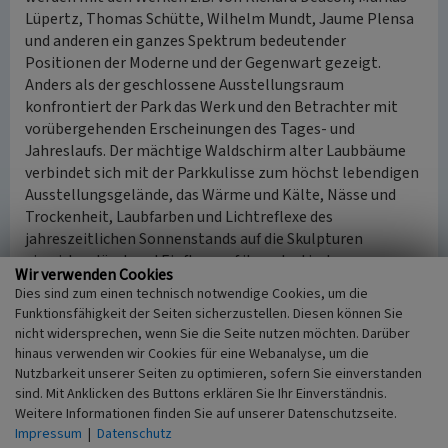
Lüpertz, Thomas Schütte, Wilhelm Mundt, Jaume Plensa
und anderen ein ganzes Spektrum bedeutender
Positionen der Moderne und der Gegenwart gezeigt.
Anders als der geschlossene Ausstellungsraum
konfrontiert der Park das Werk und den Betrachter mit
vorübergehenden Erscheinungen des Tages- und
Jahreslaufs. Der mächtige Waldschirm alter Laubbäume
verbindet sich mit der Parkkulisse zum höchst lebendigen
Ausstellungsgelände, das Wärme und Kälte, Nässe und
Trockenheit, Laubfarben und Lichtreflexe des
jahreszeitlichen Sonnenstands auf die Skulpturen
einwirken lässt und Einfluss auf ihre plastische
Wir verwenden Cookies
Erscheinung nimmt.
Dies sind zum einen technisch notwendige Cookies, um die
Funktionsfähigkeit der Seiten sicherzustellen. Diesen können Sie
Das bestehende Wegenetz wurde über das gesamte Areal
nicht widersprechen, wenn Sie die Seite nutzen möchten. Darüber
erweitert und führt den Besucher heute zu den
hinaus verwenden wir Cookies für eine Webanalyse, um die
zahlreichen Standorten der Skulpturen, vorbei an
Nutzbarkeit unserer Seiten zu optimieren, sofern Sie einverstanden
Gehölzpartien, Rasenflächen und durch den
sind. Mit Anklicken des Buttons erklären Sie Ihr Einverständnis.
Weitere Informationen finden Sie auf unserer Datenschutzseite.
hochstämmigen Mischwald. Durch partielles Roden im
Impressum
|
Datenschutz
Altbestand sind Lichtzellen entstanden, wo sich auf