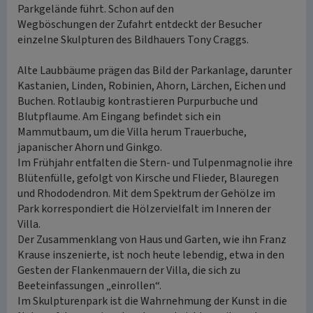
Parkgelände führt. Schon auf den
Wegböschungen der Zufahrt entdeckt der Besucher
einzelne Skulpturen des Bildhauers Tony Craggs.
Alte Laubbäume prägen das Bild der Parkanlage, darunter
Kastanien, Linden, Robinien, Ahorn, Lärchen, Eichen und
Buchen. Rotlaubig kontrastieren Purpurbuche und
Blutpflaume. Am Eingang befindet sich ein
Mammutbaum, um die Villa herum Trauerbuche,
japanischer Ahorn und Ginkgo.
Im Frühjahr entfalten die Stern- und Tulpenmagnolie ihre
Blütenfülle, gefolgt von Kirsche und Flieder, Blauregen
und Rhododendron. Mit dem Spektrum der Gehölze im
Park korrespondiert die Hölzervielfalt im Inneren der
Villa.
Der Zusammenklang von Haus und Garten, wie ihn Franz
Krause inszenierte, ist noch heute lebendig, etwa in den
Gesten der Flankenmauern der Villa, die sich zu
Beeteinfassungen „einrollen“.
Im Skulpturenpark ist die Wahrnehmung der Kunst in die