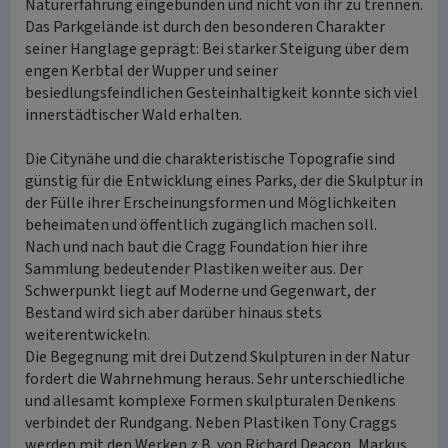
Naturerfahrung eingebunden und nicht von ihr zu trennen.
Das Parkgelände ist durch den besonderen Charakter
seiner Hanglage geprägt: Bei starker Steigung über dem
engen Kerbtal der Wupper und seiner
besiedlungsfeindlichen Gesteinhaltigkeit konnte sich viel
innerstädtischer Wald erhalten.
Die Citynähe und die charakteristische Topografie sind
günstig für die Entwicklung eines Parks, der die Skulptur in
der Fülle ihrer Erscheinungsformen und Möglichkeiten
beheimaten und öffentlich zugänglich machen soll.
Nach und nach baut die Cragg Foundation hier ihre
Sammlung bedeutender Plastiken weiter aus. Der
Schwerpunkt liegt auf Moderne und Gegenwart, der
Bestand wird sich aber darüber hinaus stets
weiterentwickeln.
Die Begegnung mit drei Dutzend Skulpturen in der Natur
fordert die Wahrnehmung heraus. Sehr unterschiedliche
und allesamt komplexe Formen skulpturalen Denkens
verbindet der Rundgang. Neben Plastiken Tony Craggs
werden mit den Werken z.B. von Richard Deacon, Markus