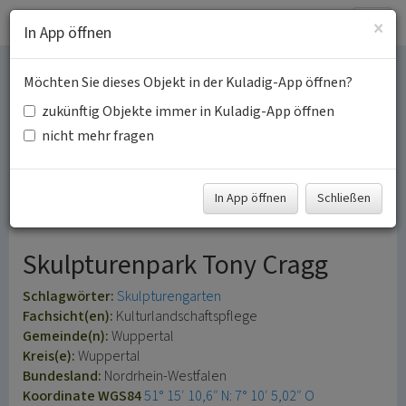
Togg
×
In App öffnen
navig
Möchten Sie dieses Objekt in der Kuladig-App öffnen?
Skulpturenpark
zukünftig Objekte immer in Kuladig-App öffnen
Waldfrieden im
nicht mehr fragen
Europäischen
In App öffnen
Schließen
Gartennetzwerk EGHN
Skulpturenpark Tony Cragg
Schlagwörter:
Skulpturengarten
Fachsicht(en):
Kulturlandschaftspflege
Gemeinde(n):
Wuppertal
Kreis(e):
Wuppertal
Bundesland:
Nordrhein-Westfalen
Koordinate WGS84
51° 15′ 10,6″ N: 7° 10′ 5,02″ O