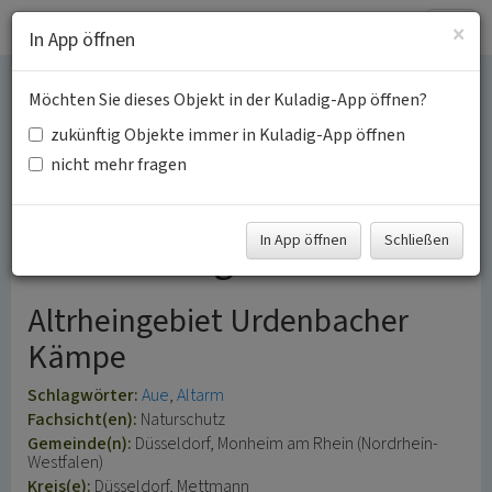
Togg
×
In App öffnen
navig
Möchten Sie dieses Objekt in der Kuladig-App öffnen?
Baumberger Aue mit
zukünftig Objekte immer in Kuladig-App öffnen
Weich- und
nicht mehr fragen
Hartholzauenwald und
In App öffnen
Schließen
dem Kirberger Loch
Altrheingebiet Urdenbacher
Kämpe
Schlagwörter:
Aue
Altarm
Fachsicht(en):
Naturschutz
Gemeinde(n):
Düsseldorf, Monheim am Rhein (Nordrhein-
Westfalen)
Kreis(e):
Düsseldorf, Mettmann