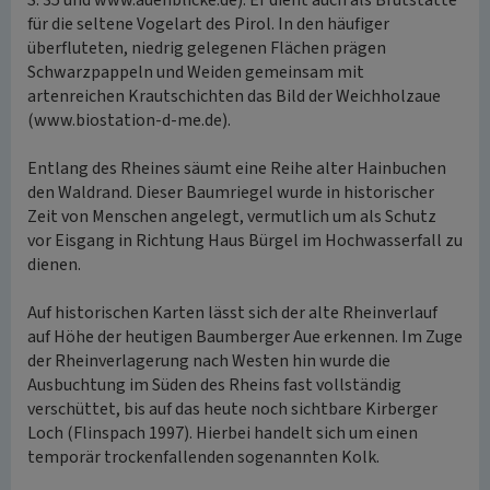
S. 35 und www.auenblicke.de). Er dient auch als Brutstätte
für die seltene Vogelart des Pirol. In den häufiger
überfluteten, niedrig gelegenen Flächen prägen
Schwarzpappeln und Weiden gemeinsam mit
artenreichen Krautschichten das Bild der Weichholzaue
(www.biostation-d-me.de).
Entlang des Rheines säumt eine Reihe alter Hainbuchen
den Waldrand. Dieser Baumriegel wurde in historischer
Zeit von Menschen angelegt, vermutlich um als Schutz
vor Eisgang in Richtung Haus Bürgel im Hochwasserfall zu
dienen.
Auf historischen Karten lässt sich der alte Rheinverlauf
auf Höhe der heutigen Baumberger Aue erkennen. Im Zuge
der Rheinverlagerung nach Westen hin wurde die
Ausbuchtung im Süden des Rheins fast vollständig
verschüttet, bis auf das heute noch sichtbare Kirberger
Loch (Flinspach 1997). Hierbei handelt sich um einen
temporär trockenfallenden sogenannten Kolk.