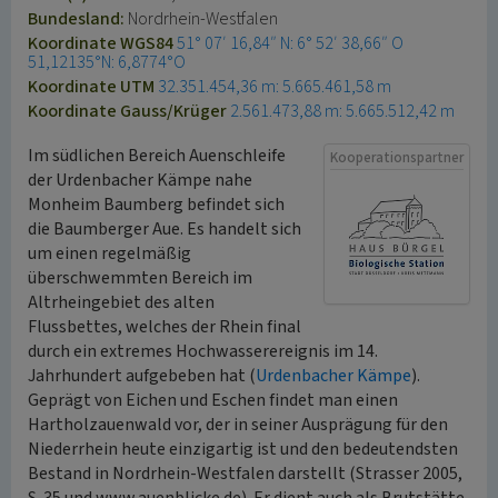
Bundesland:
Nordrhein-Westfalen
Koordinate WGS84
51° 07′ 16,84″ N: 6° 52′ 38,66″ O
51,12135°N: 6,8774°O
Koordinate UTM
32.351.454,36 m: 5.665.461,58 m
Koordinate Gauss/Krüger
2.561.473,88 m: 5.665.512,42 m
Im südlichen Bereich Auenschleife
Kooperationspartner
der Urdenbacher Kämpe nahe
Monheim Baumberg befindet sich
die Baumberger Aue. Es handelt sich
um einen regelmäßig
überschwemmten Bereich im
Altrheingebiet des alten
Flussbettes, welches der Rhein final
durch ein extremes Hochwasserereignis im 14.
Jahrhundert aufgebeben hat (
Urdenbacher Kämpe
).
Geprägt von Eichen und Eschen findet man einen
Hartholzauenwald vor, der in seiner Ausprägung für den
Niederrhein heute einzigartig ist und den bedeutendsten
Bestand in Nordrhein-Westfalen darstellt (Strasser 2005,