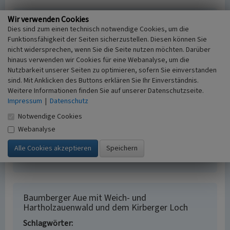
Wir verwenden Cookies
Literatur
Dies sind zum einen technisch notwendige Cookies, um die
Flinspach, Karlheinz / Rheinischer Verein für
Funktionsfähigkeit der Seiten sicherzustellen. Diesen können Sie
Denkmalpflege und Landschaftsschutz e.V. (Hrsg.)
nicht widersprechen, wenn Sie die Seite nutzen möchten. Darüber
hinaus verwenden wir Cookies für eine Webanalyse, um die
(1997)
Die Urdenbacher Kämpe bei Düsseldorf.
Nutzbarkeit unserer Seiten zu optimieren, sofern Sie einverstanden
(Rheinische Landschaften, Heft 37.) Neuss.
sind. Mit Anklicken des Buttons erklären Sie Ihr Einverständnis.
Straßer, Rudolf / Stadtgeschichtliche Vereinigung
Weitere Informationen finden Sie auf unserer Datenschutzseite.
e.V. Leverkusen (Hrsg.) (2005)
Ein Strom sucht sein
Impressum
|
Datenschutz
Bett. Die Veränderungen des Rheinlaufs zwischen
Notwendige Cookies
Leverkusen-Wiesdorf und Düsseldorf-Urdenbach in
historischer Zeit. In: Alles im Fluss – Leben und
Webanalyse
Arbeiten am Rhein im Mündungsgebiet von Wupper
und Dhünn, Leverkusen.
Baumberger Aue mit Weich- und
Hartholzauenwald und dem Kirberger Loch
Schlagwörter