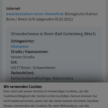
Internet
www.biostation-bonn-rheinerft.de
: Biologische Station
Bonn / Rhein-Erft (abgerufen 05.01.2021)
Streuobstwiese in Bonn-Bad Godesberg (West)
Schlagwörter
Obstwiese
Straße / Hausnummer
Venner Straße
Ort
53177 Bonn - Schweinheim
Fachsicht(en)
Kulturlandschaftspflege, Naturschutz
Erfassungsmaßstab
Wir verwenden Cookies
i.d.R. 1:5.000 (größer als 1:20.000)
Dies sind zum einen technisch notwendige Cookies, um die
Erfassungsmethode
Funktionsfähigkeit der Seiten sicherzustellen. Diesen können Sie
Geländebegehung/-kartierung
nicht widersprechen, wenn Sie die Seite nutzen möchten. Darüber
hinaus verwenden wir Cookies für eine Webanalyse, um die