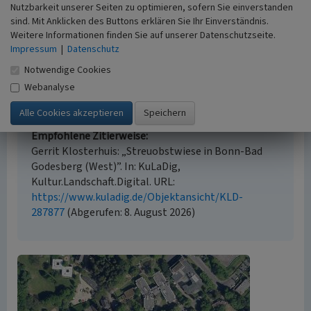
Nutzbarkeit unserer Seiten zu optimieren, sofern Sie einverstanden
sind. Mit Anklicken des Buttons erklären Sie Ihr Einverständnis.
Weitere Informationen finden Sie auf unserer Datenschutzseite.
Empfohlene Zitierweise
Impressum
|
Datenschutz
Urheberrechtlicher Hinweis
Notwendige Cookies
Der hier präsentierte Inhalt ist urheberrechtlich
Webanalyse
geschützt. Die angezeigten Medien unterliegen
möglicherweise zusätzlichen urheberrechtlichen
Bedingungen, die an diesen ausgewiesen sind.
Empfohlene Zitierweise
Gerrit Klosterhuis: „Streuobstwiese in Bonn-Bad
Godesberg (West)”. In: KuLaDig,
Kultur.Landschaft.Digital. URL:
https://www.kuladig.de/Objektansicht/KLD-
287877
(Abgerufen: 8. August 2026)