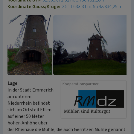
Koordinate UTM
32.305.072,52 m: 5.750.752,18 m
Koordinate Gauss/Krüger
2.511.633,31 m: 5.748.834,29 m
Lage
Kooperationspartner
In der Stadt Emmerich
am unteren
Niederrhein befindet
sich im Ortsteil Elten
auf einer 50 Meter
hohen Anhöhe über
der Rheinaue die Mühle, die auch Gerritzen Mühle genannt