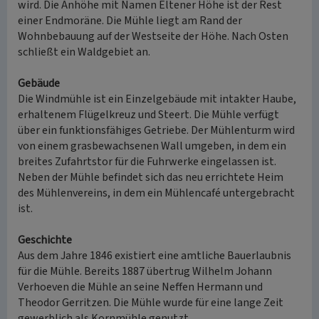
wird. Die Anhöhe mit Namen Eltener Höhe ist der Rest
einer Endmoräne. Die Mühle liegt am Rand der
Wohnbebauung auf der Westseite der Höhe. Nach Osten
schließt ein Waldgebiet an.
Gebäude
Die Windmühle ist ein Einzelgebäude mit intakter Haube,
erhaltenem Flügelkreuz und Steert. Die Mühle verfügt
über ein funktionsfähiges Getriebe. Der Mühlenturm wird
von einem grasbewachsenen Wall umgeben, in dem ein
breites Zufahrtstor für die Fuhrwerke eingelassen ist.
Neben der Mühle befindet sich das neu errichtete Heim
des Mühlenvereins, in dem ein Mühlencafé untergebracht
ist.
Geschichte
Aus dem Jahre 1846 existiert eine amtliche Bauerlaubnis
für die Mühle. Bereits 1887 übertrug Wilhelm Johann
Verhoeven die Mühle an seine Neffen Hermann und
Theodor Gerritzen. Die Mühle wurde für eine lange Zeit
gewerblich als Kornmühle genutzt.