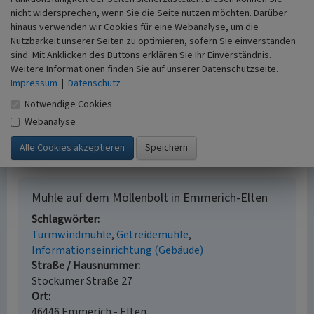
rmdz.de
: Forschungsberichte (abgerufen 11.09.2019)
nicht widersprechen, wenn Sie die Seite nutzen möchten. Darüber
hinaus verwenden wir Cookies für eine Webanalyse, um die
Nutzbarkeit unserer Seiten zu optimieren, sofern Sie einverstanden
Literatur
sind. Mit Anklicken des Buttons erklären Sie Ihr Einverständnis.
Weitere Informationen finden Sie auf unserer Datenschutzseite.
Poppe, Birgit; Silla, Klaus (2014)
Windmühlen am
Impressum
|
Datenschutz
Niederrhein. Greven.
Vogt, Hans / Verein linker Niederrhein e.V. (Hrsg.)
Notwendige Cookies
(1998)
Niederrheinischer Windmühlenführer. Krefeld
Webanalyse
(2. Auflage).
Mühle auf dem Möllenbölt in Emmerich-Elten
Schlagwörter
Turmwindmühle
Getreidemühle
Informationseinrichtung (Gebäude)
Straße / Hausnummer
Stockumer Straße 27
Ort
46446 Emmerich - Elten