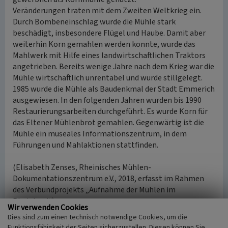
Veränderungen traten mit dem Zweiten Weltkrieg ein.
Durch Bombeneinschlag wurde die Mühle stark
beschädigt, insbesondere Flügel und Haube. Damit aber
weiterhin Korn gemahlen werden konnte, wurde das
Mahlwerk mit Hilfe eines landwirtschaftlichen Traktors
angetrieben. Bereits wenige Jahre nach dem Krieg war die
Mühle wirtschaftlich unrentabel und wurde stillgelegt.
1985 wurde die Mühle als Baudenkmal der Stadt Emmerich
ausgewiesen. In den folgenden Jahren wurden bis 1990
Restaurierungsarbeiten durchgeführt. Es wurde Korn für
das Eltener Mühlenbrot gemahlen. Gegenwärtig ist die
Mühle ein museales Informationszentrum, in dem
Führungen und Mahlaktionen stattfinden.
(Elisabeth Zenses, Rheinisches Mühlen-
Dokumentationszentrum e.V., 2018, erfasst im Rahmen
des Verbundprojekts „Aufnahme der Mühlen im
Rheinland“)
Wir verwenden Cookies
Dies sind zum einen technisch notwendige Cookies, um die
Internet
Funktionsfähigkeit der Seiten sicherzustellen. Diesen können Sie