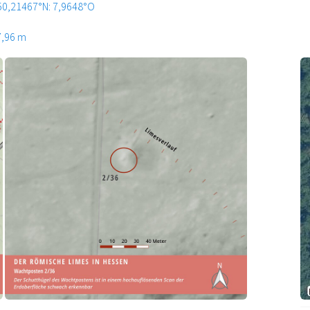
50,21467°N: 7,9648°O
7,96 m