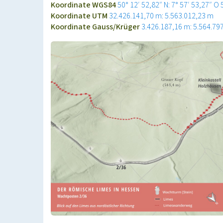
Koordinate WGS84
50° 12′ 52,82″ N: 7° 57′ 53,27″ O
Koordinate UTM
32.426.141,70 m: 5.563.012,23 m
Koordinate Gauss/Krüger
3.426.187,16 m: 5.564.79