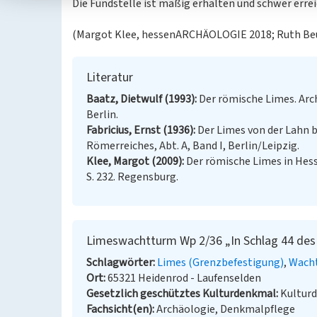
Die Fundstelle ist mäßig erhalten und schwer errei
(Margot Klee, hessenARCHÄOLOGIE 2018; Ruth Be
Literatur
Baatz, Dietwulf (1993)
Der römische Limes. Arc
Berlin.
Fabricius, Ernst (1936)
Der Limes von der Lahn b
Römerreiches, Abt. A, Band I, Berlin/Leipzig.
Klee, Margot (2009)
Der römische Limes in Hes
S. 232. Regensburg.
Limeswachtturm Wp 2/36 „In Schlag 44 des
Schlagwörter
Limes (Grenzbefestigung)
Wach
Ort
65321 Heidenrod - Laufenselden
Gesetzlich geschütztes Kulturdenkmal
Kultur
Fachsicht(en)
Archäologie, Denkmalpflege