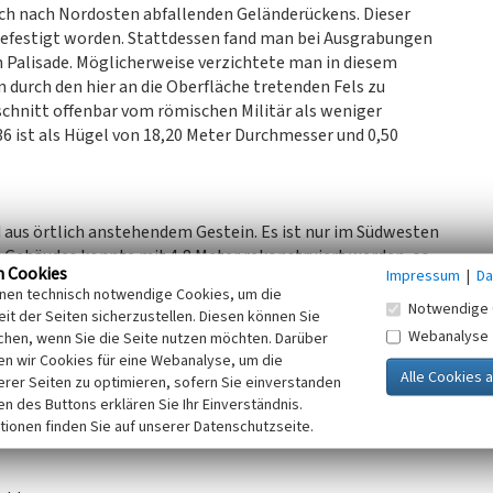
ach nach Nordosten abfallenden Geländerückens. Dieser
befestigt worden. Stattdessen fand man bei Ausgrabungen
Palisade. Möglicherweise verzichtete man in diesem
n durch den hier an die Oberfläche tretenden Fels zu
chnitt offenbar vom römischen Militär als weniger
6 ist als Hügel von 18,20 Meter Durchmesser und 0,50
 aus örtlich anstehendem Gestein. Es ist nur im Südwesten
s Gebäudes konnte mit 4,8 Meter rekonstruiert werden, so
n Cookies
Impressum
|
Da
n in diesem Bereich des Obergermanisch-Raetischen Limes
inen technisch notwendige Cookies, um die
Ludwig Pallat (1867 bis 1946) entdeckt.
Notwendige 
it der Seiten sicherzustellen. Diesen können Sie
Webanalyse
chen, wenn Sie die Seite nutzen möchten. Darüber
n wir Cookies für eine Webanalyse, um die
 Weg für 1,85 Kilometer folgen, nach Süden abbiegen,
erer Seiten zu optimieren, sofern Sie einverstanden
 20 Meter östlich des Weges, im dichten Jungwald ist sie
ken des Buttons erklären Sie Ihr Einverständnis.
tionen finden Sie auf unserer Datenschutzseite.