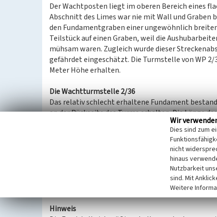
Der Wachtposten liegt im oberen Bereich eines fl
Abschnitt des Limes war nie mit Wall und Graben 
den Fundamentgraben einer ungewöhnlich breiten 
Teilstück auf einen Graben, weil die Aushubarbeite
mühsam waren. Zugleich wurde dieser Streckenabs
gefährdet eingeschätzt. Die Turmstelle von WP 2/3
Meter Höhe erhalten.
Die Wachtturmstelle 2/36
Das relativ schlecht erhaltene Fundament bestand
an der Rückseite des Turms erhalten. Die Länge de
Wir verwende
dass auch dieser Turm zu den kleineren Bauwerke
Dies sind zum e
zählt. Der Turm wurde 1896 durch den Archäologen 
Funktionsfähigke
nicht widerspre
Anfahrt
hinaus verwende
Von Kastell Holzhausen kommend dem Laufenselder
Nutzbarkeit uns
dem Weg für 200 Meter folgen. Die Turmstelle liegt
sind. Mit Anklic
besonders im Sommer schwer zu erkennen.
Weitere Informa
Hinweis