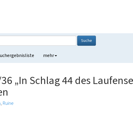
Suche
uchergebnisliste
mehr
6 „In Schlag 44 des Laufense
en
m
Ruine