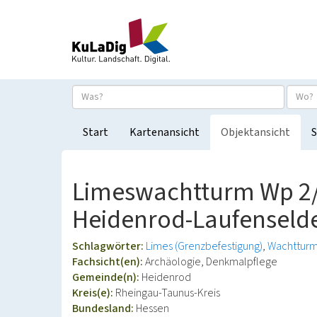
Start
Kartenansicht
Objektansicht
S
Limeswachtturm Wp 2/3
Heidenrod-Laufenseld
Schlagwörter:
Limes (Grenzbefestigung)
Wachttur
Fachsicht(en):
Archäologie, Denkmalpflege
Gemeinde(n):
Heidenrod
Kreis(e):
Rheingau-Taunus-Kreis
Bundesland:
Hessen