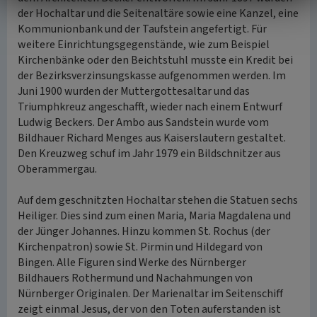
der Hochaltar und die Seitenaltäre sowie eine Kanzel, eine
Kommunionbank und der Taufstein angefertigt. Für
weitere Einrichtungsgegenstände, wie zum Beispiel
Kirchenbänke oder den Beichtstuhl musste ein Kredit bei
der Bezirksverzinsungskasse aufgenommen werden. Im
Juni 1900 wurden der Muttergottesaltar und das
Triumphkreuz angeschafft, wieder nach einem Entwurf
Ludwig Beckers. Der Ambo aus Sandstein wurde vom
Bildhauer Richard Menges aus Kaiserslautern gestaltet.
Den Kreuzweg schuf im Jahr 1979 ein Bildschnitzer aus
Oberammergau.
Auf dem geschnitzten Hochaltar stehen die Statuen sechs
Heiliger. Dies sind zum einen Maria, Maria Magdalena und
der Jünger Johannes. Hinzu kommen St. Rochus (der
Kirchenpatron) sowie St. Pirmin und Hildegard von
Bingen. Alle Figuren sind Werke des Nürnberger
Bildhauers Rothermund und Nachahmungen von
Nürnberger Originalen. Der Marienaltar im Seitenschiff
zeigt einmal Jesus, der von den Toten auferstanden ist