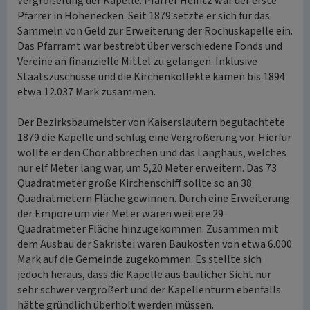
Vergrößerung der Kapelle. Pfarrer Heintz war der erste
Pfarrer in Hohenecken. Seit 1879 setzte er sich für das
Sammeln von Geld zur Erweiterung der Rochuskapelle ein.
Das Pfarramt war bestrebt über verschiedene Fonds und
Vereine an finanzielle Mittel zu gelangen. Inklusive
Staatszuschüsse und die Kirchenkollekte kamen bis 1894
etwa 12.037 Mark zusammen.
Der Bezirksbaumeister von Kaiserslautern begutachtete
1879 die Kapelle und schlug eine Vergrößerung vor. Hierfür
wollte er den Chor abbrechen und das Langhaus, welches
nur elf Meter lang war, um 5,20 Meter erweitern. Das 73
Quadratmeter große Kirchenschiff sollte so an 38
Quadratmetern Fläche gewinnen. Durch eine Erweiterung
der Empore um vier Meter wären weitere 29
Quadratmeter Fläche hinzugekommen. Zusammen mit
dem Ausbau der Sakristei wären Baukosten von etwa 6.000
Mark auf die Gemeinde zugekommen. Es stellte sich
jedoch heraus, dass die Kapelle aus baulicher Sicht nur
sehr schwer vergrößert und der Kapellenturm ebenfalls
hätte gründlich überholt werden müssen.