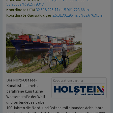
Koordinate WGS84
53° 59′ 0,67″ N: 9° 16′ 40,53″ O
53,98352°N: 9,27793°O
Koordinate UTM
32.518.225,11 m: 5.981.723,68 m
Koordinate Gauss/Krüger
3.518.301,95 m: 5.983.676,91 m
Der Nord-Ostsee-
Kooperationspartner
Kanal ist die meist
befahrene künstliche
Wasserstraße der Welt
und verbindet seit über
100 Jahren die Nord- und Ostsee miteinander. Acht Jahre