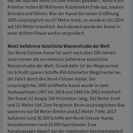
hat der Bau des Nord-Ostsee-Kanals gedauert. Rund 9.000
Arbeiter hoben 80 Millionen Kubikmeter Erde aus, bauten
Brücken und Fähren. War der Kanal bei seiner Eröffnung
1895 ursprünglich nur 67 Meter breit, so wurde er bis 1914
auf 103 Meter erweitert. Auch danach wurde der Kanal in
einer dritten Phase weiter vergrößert.
Meist befahrene künstliche Wasserstraße der Welt
Der Nord-Ostsee-Kanal ist auch nach über 100 Jahren
noch immer die am meisten befahrene künstliche
Wasserstraße der Welt. Grund dafür ist der Wegevorteil.
Im Schnitt sparen Schiffe 450 Kilometer Wegstrecke bei
der Fahrt durch den Nord-Ostsee-Kanal. Der
ursprüngliche, 1895 eröffnete Kanal wurde in zwei
Ausbauphasen 1907 bis 1914 und 1965 bis 2002 erweitert.
Der Kanal ist knapp 100 Kilometer lang, 162 Meter breit
und 11 Meter tief. Zum Vergleich: Beim ursprünglichen Bau
waren es nur 58 Meter Breite und 8,5 Meter Tiefe. 2017
befuhren rund 30.300 Schiffe den Nord-Ostsee-Kanal,
hinzukommen rund 10.000 Sportboote. Eine
Kanalpassage dauert bei der maximalen Geschwindigkeit