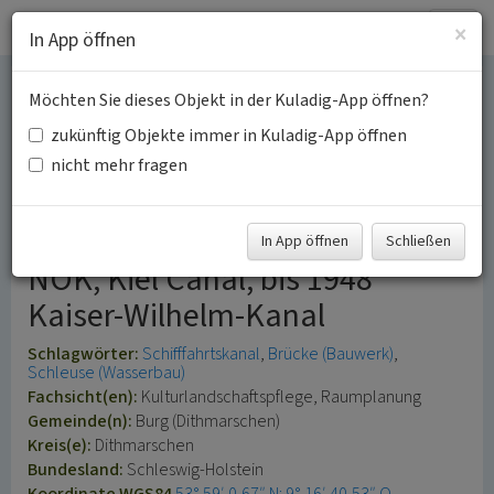
Togg
×
In App öffnen
navig
Möchten Sie dieses Objekt in der Kuladig-App öffnen?
Abschnitt des Nord-
zukünftig Objekte immer in Kuladig-App öffnen
Ostsee-Kanals bei der
nicht mehr fragen
Kanalfähre Burg
In App öffnen
Schließen
NOK, Kiel Canal, bis 1948
Kaiser-Wilhelm-Kanal
Schlagwörter:
Schifffahrtskanal
Brücke (Bauwerk)
Schleuse (Wasserbau)
Fachsicht(en):
Kulturlandschaftspflege, Raumplanung
Gemeinde(n):
Burg (Dithmarschen)
Kreis(e):
Dithmarschen
Bundesland:
Schleswig-Holstein