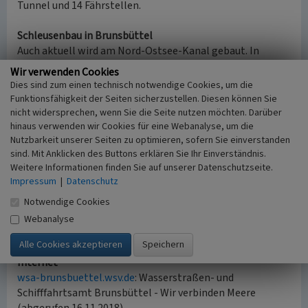
Tunnel und 14 Fährstellen.
Schleusenbau in Brunsbüttel
Auch aktuell wird am Nord-Ostsee-Kanal gebaut. In
Brunsbüttel entsteht eine fünfte Schleusenkammer. Der
Wir verwenden Cookies
Aushub vom Bau wird hier direkt am Kanal in Richtung
Dies sind zum einen technisch notwendige Cookies, um die
Brunsbüttel angelandet und gelagert. Im Schleusen-
Funktionsfähigkeit der Seiten sicherzustellen. Diesen können Sie
Infozentrum in Brunsbüttel erhält man im Rahmen von
nicht widersprechen, wenn Sie die Seite nutzen möchten. Darüber
Führungen einen spannenden Einblick in die aktuelle
hinaus verwenden wir Cookies für eine Webanalyse, um die
Nutzbarkeit unserer Seiten zu optimieren, sofern Sie einverstanden
Bauphase.
sind. Mit Anklicken des Buttons erklären Sie Ihr Einverständnis.
Weitere Informationen finden Sie auf unserer Datenschutzseite.
Öffentliche Parkplätze
Impressum
|
Datenschutz
Parkmöglichkeiten stehen direkt am Nord-Ostsee-Kanal
(Westseite Burg) zur Verfügung.
Notwendige Cookies
Webanalyse
(Holstein Tourismus e.V., 2017, 2023)
Internet
wsa-brunsbuettel.wsv.de
: Wasserstraßen- und
Schifffahrtsamt Brunsbüttel - Wir verbinden Meere