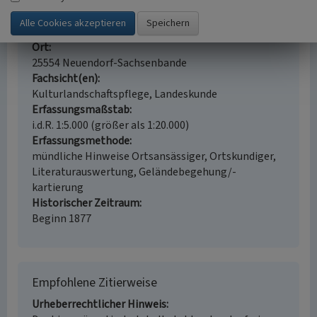
Schmiede
Stellmacherei
Straße / Hausnummer
Dückerstieg 7
Ort
25554 Neuendorf-Sachsenbande
Fachsicht(en)
Kulturlandschaftspflege, Landeskunde
Erfassungsmaßstab
i.d.R. 1:5.000 (größer als 1:20.000)
Erfassungsmethode
mündliche Hinweise Ortsansässiger, Ortskundiger,
Literaturauswertung, Geländebegehung/-
kartierung
Historischer Zeitraum
Beginn 1877
Empfohlene Zitierweise
Urheberrechtlicher Hinweis