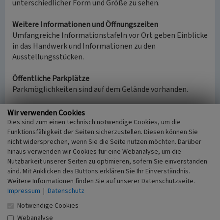
unterschiedlicher Form und Größe zu sehen.
Weitere Informationen und Öffnungszeiten
Umfangreiche Informationstafeln vor Ort geben Einblicke
in das Handwerk und Informationen zu den
Ausstellungsstücken.
Öffentliche Parkplätze
Parkmöglichkeiten sind auf dem Gelände vorhanden.
(Holstein Tourismus e.V., 2018)
Wir verwenden Cookies
Dies sind zum einen technisch notwendige Cookies, um die
Funktionsfähigkeit der Seiten sicherzustellen. Diesen können Sie
Internet
nicht widersprechen, wenn Sie die Seite nutzen möchten. Darüber
holstein-tourismus.de
(abgerufen 14.11.2018)
hinaus verwenden wir Cookies für eine Webanalyse, um die
tiefstelandstelle.de
: Gemeinde Neuendorf-Sachsenbande -
Nutzbarkeit unserer Seiten zu optimieren, sofern Sie einverstanden
Historisches Handwerk (abgerufen 14.11.2018)
sind. Mit Anklicken des Buttons erklären Sie Ihr Einverständnis.
Weitere Informationen finden Sie auf unserer Datenschutzseite.
Impressum
|
Datenschutz
Stellmacherei und Schmiede in Dückerstieg
Notwendige Cookies
Schlagwörter
Webanalyse