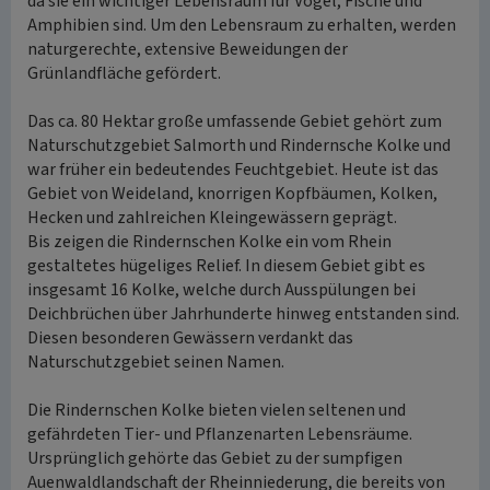
da sie ein wichtiger Lebensraum für Vögel, Fische und
Amphibien sind. Um den Lebensraum zu erhalten, werden
naturgerechte, extensive Beweidungen der
Grünlandfläche gefördert.
Das ca. 80 Hektar große umfassende Gebiet gehört zum
Naturschutzgebiet Salmorth und Rindernsche Kolke und
war früher ein bedeutendes Feuchtgebiet. Heute ist das
Gebiet von Weideland, knorrigen Kopfbäumen, Kolken,
Hecken und zahlreichen Kleingewässern geprägt.
Bis zeigen die Rindernschen Kolke ein vom Rhein
gestaltetes hügeliges Relief. In diesem Gebiet gibt es
insgesamt 16 Kolke, welche durch Ausspülungen bei
Deichbrüchen über Jahrhunderte hinweg entstanden sind.
Diesen besonderen Gewässern verdankt das
Naturschutzgebiet seinen Namen.
Die Rindernschen Kolke bieten vielen seltenen und
gefährdeten Tier- und Pflanzenarten Lebensräume.
Ursprünglich gehörte das Gebiet zu der sumpfigen
Auenwaldlandschaft der Rheinniederung, die bereits von