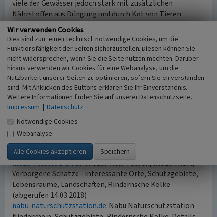
viele der Gewässer jedoch stark mit zusätzlichen
Nährstoffen aus Düngung und durch Kot von Tieren
angereichert. Einige Gewässer wurden künstlich als
Wir verwenden Cookies
Viehtränken und Angelgewässer angelegt – letztere sind
Dies sind zum einen technisch notwendige Cookies, um die
heute verpachtet und werden regelmäßig beangelt.
Funktionsfähigkeit der Seiten sicherzustellen. Diesen können Sie
nicht widersprechen, wenn Sie die Seite nutzen möchten. Darüber
(NABU-Naturschutzstation Niederrhein, 2018)
hinaus verwenden wir Cookies für eine Webanalyse, um die
Nutzbarkeit unserer Seiten zu optimieren, sofern Sie einverstanden
sind. Mit Anklicken des Buttons erklären Sie Ihr Einverständnis.
Internet
Weitere Informationen finden Sie auf unserer Datenschutzseite.
baeumen.de
: Naturschutz im Kreis Kleve,
Impressum
|
Datenschutz
Naturschutzgebiete, NSG Salmorth und Rindernsche
Kolke (abgerufen 14.03.2018)
Notwendige Cookies
kleve-tourismus.de
: Kleve Wirtschaft & Tourismus,
Webanalyse
Reiseführer, Natur in Kleve, Rindernsche Kolke in Kleve
(abgerufen 14.03.2018)
niederrheintouren.de
: Niederrhein Touren, Niederrhein,
Verborgene Schätze - interessante Orte, Schutzgebiete,
Lebensräume, Landschaften, Rindernsche Kolke
(abgerufen 14.03.2018)
nabu-naturschutzstation.de
: Nabu Naturschutzstation
Niederrhein, Schutzgebiete, Rindernsche Kolke, Details