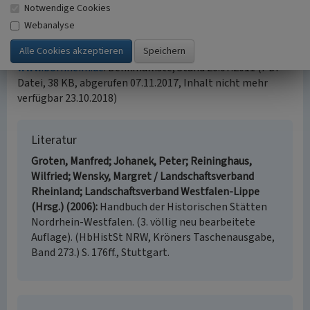
de.wikipedia.org
: Liste der Baudenkmäler in Uedorf
Notwendige Cookies
(abgerufen 07.11.2017)
Webanalyse
www.bornheim.de
: Denkmalliste (undatiert, wohl 2014,
PDF-Datei, 31 KB, abgerufen 29.03.2022)
www.bornheim.de
: Denkmalliste, Stand 20.07.2011 (PDF-
Datei, 38 KB, abgerufen 07.11.2017, Inhalt nicht mehr
verfügbar 23.10.2018)
Literatur
Groten, Manfred; Johanek, Peter; Reininghaus,
Wilfried; Wensky, Margret / Landschaftsverband
Rheinland; Landschaftsverband Westfalen-Lippe
(Hrsg.) (2006)
Handbuch der Historischen Stätten
Nordrhein-Westfalen. (3. völlig neu bearbeitete
Auflage). (HbHistSt NRW, Kröners Taschenausgabe,
Band 273.) S. 176ff., Stuttgart.