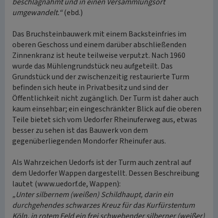
beschlagnahmt und in einen Versammlungsort
umgewandelt.“
(ebd.)
Das Bruchsteinbauwerk mit einem Backsteinfries im
oberen Geschoss und einem darüber abschließenden
Zinnenkranz ist heute teilweise verputzt. Nach 1960
wurde das Mühlengrundstück neu aufgeteilt. Das
Grundstück und der zwischenzeitig restaurierte Turm
befinden sich heute in Privatbesitz und sind der
Öffentlichkeit nicht zugänglich. Der Turm ist daher auch
kaum einsehbar; ein eingeschränkter Blick auf die oberen
Teile bietet sich vom Uedorfer Rheinuferweg aus, etwas
besser zu sehen ist das Bauwerk von dem
gegenüberliegenden Mondorfer Rheinufer aus.
Als Wahrzeichen Uedorfs ist der Turm auch zentral auf
dem Uedorfer Wappen dargestellt. Dessen Beschreibung
lautet (www.uedorf.de, Wappen):
„Unter silbernem (weißen) Schildhaupt, darin ein
durchgehendes schwarzes Kreuz für das Kurfürstentum
Köln, in rotem Feld ein frei schwebender silberner (weißer)