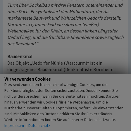
Turm über Sockelbau mit drei Fenstern untereinander und
ohne Dach. Er symbolisiert den Mühlenturm, der das
markenteste Bauwerk und Wahrzeichen Uedorfs darstellt.
Darunter in grünem Feld ein silberner (weißer)
Wellenbalken für den Rhein, an dessen linken Längsufer
Uedorf liegt, und die fruchtbare Rheinebene sowie zugleich
das Rheinland.“
Baudenkmal
Das Objekt „Uedorfer Mühle (Wartturm)“ ist ein
eingetragenes Baudenkmal (Denkmalliste Bornheim
2011, Nummer A 0185 / LVR-ADR Datenbank-Nummer
Wir verwenden Cookies
23123).
Dies sind zum einen technisch notwendige Cookies, um die
Funktionsfähigkeit der Seiten sicherzustellen. Diesen können Sie
(Franz-Josef Knöchel, LVR-Redaktion KuLaDig, 2017/2022)
nicht widersprechen, wenn Sie die Seite nutzen möchten. Darüber
hinaus verwenden wir Cookies für eine Webanalyse, um die
Internet
Nutzbarkeit unserer Seiten zu optimieren, sofern Sie einverstanden
sind. Mit Anklicken des Buttons erklären Sie Ihr Einverständnis.
www.uedorf.de
: W wie Windmühle (abgerufen 07.11.2017)
Weitere Informationen finden Sie auf unserer Datenschutzseite.
www.uedorf.de
: W wie Uedorfer Wappen (abgerufen
Impressum
|
Datenschutz
23.10.2018)