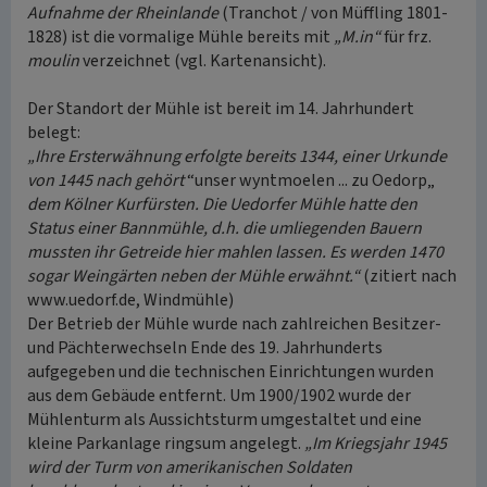
Aufnahme der Rheinlande
(Tranchot / von Müffling 1801-
1828) ist die vormalige Mühle bereits mit
„M.in“
für frz.
moulin
verzeichnet (vgl. Kartenansicht).
Der Standort der Mühle ist bereit im 14. Jahrhundert
belegt:
„Ihre Ersterwähnung erfolgte bereits 1344, einer Urkunde
von 1445 nach gehört
“unser wyntmoelen ... zu Oedorp„
dem Kölner Kurfürsten. Die Uedorfer Mühle hatte den
Status einer Bannmühle, d.h. die umliegenden Bauern
mussten ihr Getreide hier mahlen lassen. Es werden 1470
sogar Weingärten neben der Mühle erwähnt.“
(zitiert nach
www.uedorf.de, Windmühle)
Der Betrieb der Mühle wurde nach zahlreichen Besitzer-
und Pächterwechseln Ende des 19. Jahrhunderts
aufgegeben und die technischen Einrichtungen wurden
aus dem Gebäude entfernt. Um 1900/1902 wurde der
Mühlenturm als Aussichtsturm umgestaltet und eine
kleine Parkanlage ringsum angelegt.
„Im Kriegsjahr 1945
wird der Turm von amerikanischen Soldaten