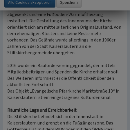
Im Zuge von Restaurationsarbeiten in den 1960er Jahren
wurde unter anderem das Bodenniveau auf das Original
abgesenkt und eine Fußboden-Warmluftheizung
installiert. Die Gestaltung des Innenraums der Kirche
orientiert sich am mittelalterlichen Originalzustand. Von
dem ehemaligen Kloster sind keine Reste mehr
vorhanden. Das Gelände wurde allerdings in den 1960er
Jahren von der Stadt Kaiserslautern an die
Stiftskirchengemeinde übergeben.
2016 wurde ein Bauförderverein gegründet, der mittels
Mitgliedsbeiträgen und Spenden die Kirche erhalten soll.
Des Weiteren informiert er die Öffentlichkeit über den
aktuellsten Fortschritt.
Das Objekt „Evangelische Pfarrkirche Marktstraße 13“ in
Kaiserslautern ist ein eingetragenes Kulturdenkmal.
Räumliche Lage und Erreichbarkeit
Die Stiftskirche befindet sich in der Innenstadt in
Kaiserslautern und grenzt an die Fußgängerzone. Das
Gotteshaus ist mit dem PKW oder mit den ÖPNV ideal