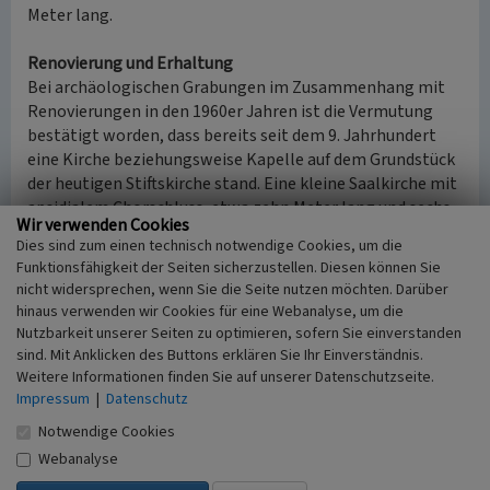
Meter lang.
Renovierung und Erhaltung
Bei archäologischen Grabungen im Zusammenhang mit
Renovierungen in den 1960er Jahren ist die Vermutung
bestätigt worden, dass bereits seit dem 9. Jahrhundert
eine Kirche beziehungsweise Kapelle auf dem Grundstück
der heutigen Stiftskirche stand. Eine kleine Saalkirche mit
apsidialem Chorschluss, etwa zehn Meter lang und sechs
Wir verwenden Cookies
Meter breit, soll dort gestanden haben.
Dies sind zum einen technisch notwendige Cookies, um die
Funktionsfähigkeit der Seiten sicherzustellen. Diesen können Sie
Des Weiteren sind im Zuge der Restaurierung in den
nicht widersprechen, wenn Sie die Seite nutzen möchten. Darüber
1960er Jahren Fundamentüberreste einer dreischiffigen
hinaus verwenden wir Cookies für eine Webanalyse, um die
Vorgängerkirche gefunden worden, die sich fast
Nutzbarkeit unserer Seiten zu optimieren, sofern Sie einverstanden
gleichmäßig mit der heutigen und später entstandenen
sind. Mit Anklicken des Buttons erklären Sie Ihr Einverständnis.
gotischen Stiftskirche decken. Lediglich um 16 Meter
Weitere Informationen finden Sie auf unserer Datenschutzseite.
Impressum
|
Datenschutz
kürzer und zwei Meter schmaler soll sie gewesen sein. Der
genaue Errichtungszeitraum dieser romanischen
Notwendige Cookies
Vorgängerkirche ist nicht bekannt und wird noch
Webanalyse
erforscht.