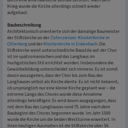
durch eine amerikanische Bombe zerstört. Nach dem
Krieg wurde die Kirche allerdings schnell wieder
aufgebaut.
Baubeschreibung
Architektonisch orientierte sich der damalige Baumeister
der Stiftskirche an der
Zisterzienser-Klosterkirche in
Otterberg
und der
Klosterkirche in Enkenbach
. Die
Stiftskirche weist unterschiedliche Baustile auf: der Chor
ist im spätromanischen und das Langhaus im
hochgotischen Stil errichtet worden. Insbesondere die
Gewölbebildung unterscheidet sich immens. Es ist somit
davon auszugehen, dass der Chor bis zum Bau des
Langhauses selbst als Kirche diente. Es ist nicht bekannt,
ob ursprünglich nur eine kleine Kirche geplant war – die
extreme Länge des Chores würde diese Annahme
allerdings bekräftigen. Es wird davon ausgegangen, dass
mit dem Bau des Langhauses rund 75 Jahre nach dem
Baubeginn des Chores begonnen wurde. Im Jahr 1500
wurde die Kirche um die beiden Westtürme erweitert. In
ihren heutigen Ausmaßen ist die Stiftskirche über 56