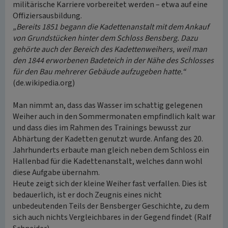
militärische Karriere vorbereitet werden – etwa auf eine
Offiziersausbildung.
„Bereits 1851 begann die Kadettenanstalt mit dem Ankauf
von Grundstücken hinter dem Schloss Bensberg. Dazu
gehörte auch der Bereich des Kadettenweihers, weil man
den 1844 erworbenen Badeteich in der Nähe des Schlosses
für den Bau mehrerer Gebäude aufzugeben hatte.“
(de.wikipedia.org)
Man nimmt an, dass das Wasser im schattig gelegenen
Weiher auch in den Sommermonaten empfindlich kalt war
und dass dies im Rahmen des Trainings bewusst zur
Abhärtung der Kadetten genutzt wurde. Anfang des 20.
Jahrhunderts erbaute man gleich neben dem Schloss ein
Hallenbad für die Kadettenanstalt, welches dann wohl
diese Aufgabe übernahm.
Heute zeigt sich der kleine Weiher fast verfallen. Dies ist
bedauerlich, ist er doch Zeugnis eines nicht
unbedeutenden Teils der Bensberger Geschichte, zu dem
sich auch nichts Vergleichbares in der Gegend findet (Ralf