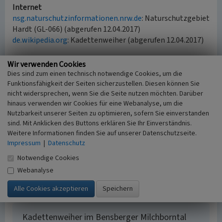
Internet
nsg.naturschutzinformationen.nrw.de
: Naturschutzgebiet
Hardt (GL-066) (abgerufen 12.04.2017)
de.wikipedia.org
: Kadettenweiher (abgerufen 12.04.2017)
Wir verwenden Cookies
Literatur
Dies sind zum einen technisch notwendige Cookies, um die
Funktionsfähigkeit der Seiten sicherzustellen. Diesen können Sie
Groten, Manfred; Johanek, Peter; Reininghaus,
nicht widersprechen, wenn Sie die Seite nutzen möchten. Darüber
Wilfried; Wensky, Margret / Landschaftsverband
hinaus verwenden wir Cookies für eine Webanalyse, um die
Rheinland; Landschaftsverband Westfalen-Lippe
Nutzbarkeit unserer Seiten zu optimieren, sofern Sie einverstanden
(Hrsg.) (2006)
Handbuch der Historischen Stätten
sind. Mit Anklicken des Buttons erklären Sie Ihr Einverständnis.
Nordrhein-Westfalen. (3. völlig neu bearbeitete
Weitere Informationen finden Sie auf unserer Datenschutzseite.
Auflage). (HbHistSt NRW, Kröners Taschenausgabe,
Impressum
|
Datenschutz
Band 273.) S. 94-95, Stuttgart.
Notwendige Cookies
Kluxen, Kurt (1976)
Die Geschichte von Bensberg.
Webanalyse
Paderborn.
Kadettenweiher im Bensberger Milchborntal