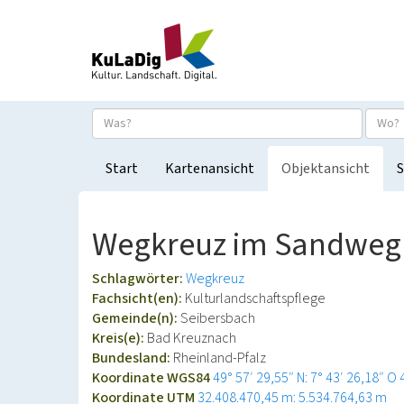
Start
Kartenansicht
Objektansicht
S
Wegkreuz im Sandweg 
Schlagwörter:
Wegkreuz
Fachsicht(en):
Kulturlandschaftspflege
Gemeinde(n):
Seibersbach
Kreis(e):
Bad Kreuznach
Bundesland:
Rheinland-Pfalz
Koordinate WGS84
49° 57′ 29,55″ N: 7° 43′ 26,18″ O
Koordinate UTM
32.408.470,45 m: 5.534.764,63 m