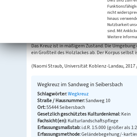
Dies sind zum e
zu Beginn des 20. Jahrhunderts errichtet und steht
Funktionsfähigke
Steinmauer abgesetzten, erhöhten Blumenbeet. Es
nicht widerspre
hinaus verwende
verfügt über ein mit Dachblech besetztes Dächlei
Nutzbarkeit uns
Zentimeter großen Korpus befindet sich eine heute 
sind. Mit Anklic
befinden sich im unteren Bereich schwarze, metal
Weitere Informa
Das Kreuz ist in mäßigem Zustand. Die Umgebung d
ein Großteil des Holzlackes ab. Der Korpus selbst 
(Naomi Straub, Universität Koblenz-Landau, 2017 /
Wegkreuz im Sandweg in Seibersbach
Schlagwörter
Wegkreuz
Straße / Hausnummer
Sandweg 10
Ort
55444 Seibersbach
Gesetzlich geschütztes Kulturdenkmal
Kein
Fachsicht(en)
Kulturlandschaftspflege
Erfassungsmaßstab
i.d.R. 1:5.000 (größer als 1:
Erfassungsmethode
Geländebegehung/-kartier