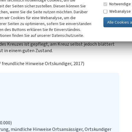
inen technisch notwendige Cookies, um die
Notwendige 
 in einem durch eine
it der Seiten sicherzustellen. Diesen können Sie
Webanalyse
 ist etwa 1,50 Meter hoch und
chen, wenn Sie die Seite nutzen möchten. Darüber
n wir Cookies für eine Webanalyse, um die
n; über dem etwa 50
erer Seiten zu optimieren, sofern Sie einverstanden
nicht mehr lesbare Inschrift. Rechts und links des Kreuzes
ken des Buttons erklären Sie Ihr Einverständnis.
lene Stützen.
tionen finden Sie auf unserer Datenschutzseite.
es Kreuzes ist gepflegt, am Kreuz selbst jedoch blättert
ist in einem guten Zustand.
 freundliche Hinweise Ortskundiger, 2017)
20.000)
ung, mündliche Hinweise Ortsansässiger, Ortskundiger