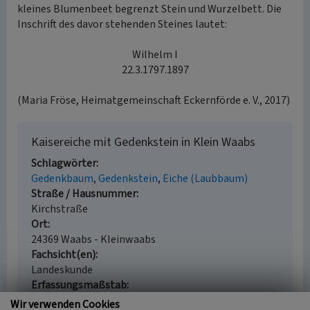
kleines Blumenbeet begrenzt Stein und Wurzelbett. Die
Inschrift des davor stehenden Steines lautet:
Wilhelm I
22.3.1797.1897
(Maria Fröse, Heimatgemeinschaft Eckernförde e. V., 2017)
Kaisereiche mit Gedenkstein in Klein Waabs
Schlagwörter
Gedenkbaum
Gedenkstein
Eiche (Laubbaum)
Straße / Hausnummer
Kirchstraße
Ort
24369 Waabs - Kleinwaabs
Fachsicht(en)
Landeskunde
Erfassungsmaßstab
i.d.R. 1:5.000 (größer als 1:20.000)
Wir verwenden Cookies