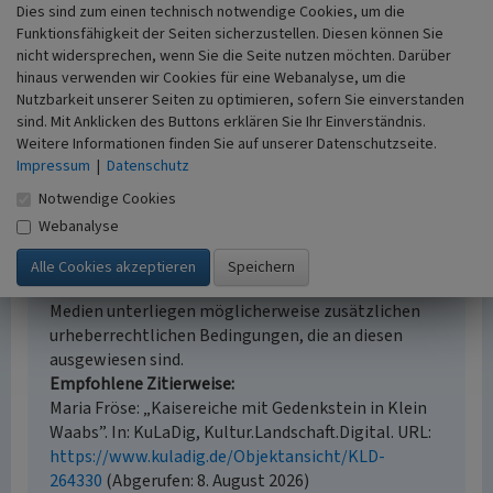
Erfassungsmethode
Dies sind zum einen technisch notwendige Cookies, um die
Geländebegehung/-kartierung, mündliche Hinweise
Funktionsfähigkeit der Seiten sicherzustellen. Diesen können Sie
nicht widersprechen, wenn Sie die Seite nutzen möchten. Darüber
Ortsansässiger, Ortskundiger
hinaus verwenden wir Cookies für eine Webanalyse, um die
Historischer Zeitraum
Nutzbarkeit unserer Seiten zu optimieren, sofern Sie einverstanden
Beginn 1897
sind. Mit Anklicken des Buttons erklären Sie Ihr Einverständnis.
Weitere Informationen finden Sie auf unserer Datenschutzseite.
Impressum
|
Datenschutz
Notwendige Cookies
Empfohlene Zitierweise
Webanalyse
Urheberrechtlicher Hinweis
Der hier präsentierte Inhalt steht unter der freien
Lizenz CC BY 4.0 (Namensnennung). Die angezeigten
Medien unterliegen möglicherweise zusätzlichen
urheberrechtlichen Bedingungen, die an diesen
ausgewiesen sind.
Empfohlene Zitierweise
Maria Fröse: „Kaisereiche mit Gedenkstein in Klein
Waabs”. In: KuLaDig, Kultur.Landschaft.Digital. URL:
https://www.kuladig.de/Objektansicht/KLD-
264330
(Abgerufen: 8. August 2026)