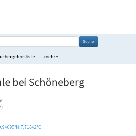
Suche
uchergebnisliste
mehr
le bei Schöneberg
de
h)
9,94095°N: 7,71842°O