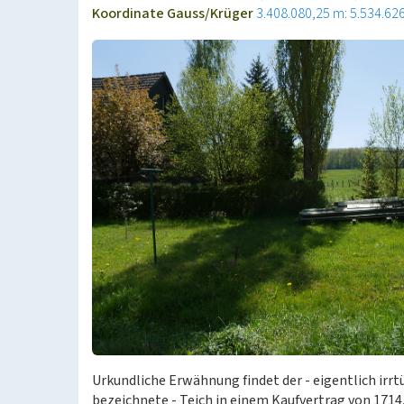
Koordinate Gauss/Krüger
3.408.080,25 m: 5.534.62
Urkundliche Erwähnung findet der - eigentlich irrt
bezeichnete - Teich in einem Kaufvertrag von 1714