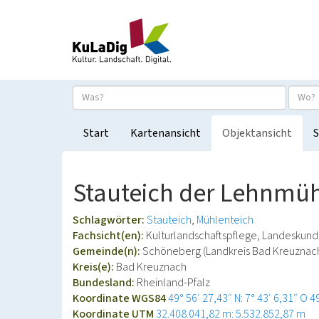
Start
Kartenansicht
Objektansicht
S
Stauteich der Lehnmüh
Schlagwörter:
Stauteich
Mühlenteich
Fachsicht(en):
Kulturlandschaftspflege, Landeskun
Gemeinde(n):
Schöneberg (Landkreis Bad Kreuznac
Kreis(e):
Bad Kreuznach
Bundesland:
Rheinland-Pfalz
Koordinate WGS84
49° 56′ 27,43″ N: 7° 43′ 6,31″ O
4
Koordinate UTM
32.408.041,82 m: 5.532.852,87 m