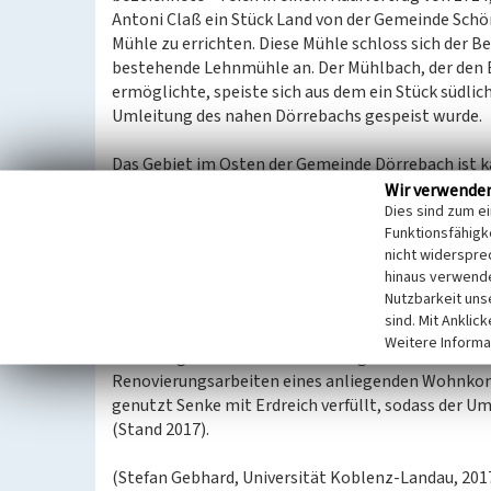
Antoni Claß ein Stück Land von der Gemeinde Schö
Mühle zu errichten. Diese Mühle schloss sich der B
bestehende Lehnmühle an. Der Mühlbach, der den 
ermöglichte, speiste sich aus dem ein Stück südlich
Umleitung des nahen Dörrebachs gespeist wurde.
Das Gebiet im Osten der Gemeinde Dörrebach ist k
wieder zum Trockenfallen des Dörrebachs kam. Dur
Wir verwende
Dies sind zum e
auch in diesen Zeiten gesichert und stellte somit 
Funktionsfähigke
einem ursprünglichen Bachverlauf erbaut worden w
nicht widerspre
Unsicherheiten begegnet werden.
hinaus verwende
Nutzbarkeit uns
Nach der Einstellung des Betriebs beider Mühlen ve
sind. Mit Anklic
Mühlgraben wurde nicht mehr gepflegt, sodass diese
Weitere Informa
Weltkriegs war von dem ehemaligen Weiher nur no
Renovierungsarbeiten eines anliegenden Wohnkomp
genutzt Senke mit Erdreich verfüllt, sodass der U
(Stand 2017).
(Stefan Gebhard, Universität Koblenz-Landau, 2017