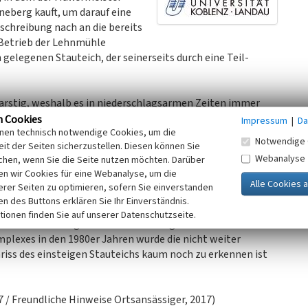
neberg kauft, um darauf eine
eschreibung nach an die bereits
Betrieb der Lehnmühle
 gelegenen Stauteich, der seinerseits durch eine Teil-
arstig, weshalb es in niederschlagsarmen Zeiten immer
ch das Anlegen des Stauteichs war der Betrieb der Mühle
n Cookies
Impressum
|
Da
inen technisch notwendige Cookies, um die
einen wirtschaftlichen Vorteil gegenüber Mühlen dar, die an
Notwendige 
it der Seiten sicherzustellen. Diesen können Sie
aren. Durch den Weiher konnten daher existenziellen
Webanalyse
chen, wenn Sie die Seite nutzen möchten. Darüber
n wir Cookies für eine Webanalyse, um die
erer Seiten zu optimieren, sofern Sie einverstanden
rlor auch der Stauteich an wirtschaftlicher Bedeutung. Der
ken des Buttons erklären Sie Ihr Einverständnis.
r mit der Zeit verlandete. Bereits zur Zeit des Ersten
tionen finden Sie auf unserer Datenschutzseite.
ch eine trockengefallene Senke übrig. Im Rahmen von
lexes in den 1980er Jahren wurde die nicht weiter
mriss des einsteigen Stauteichs kaum noch zu erkennen ist
 / Freundliche Hinweise Ortsansässiger, 2017)