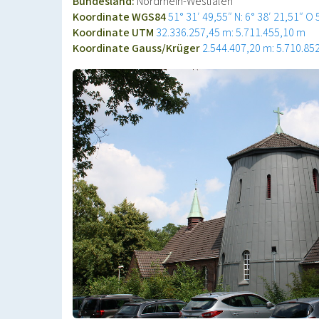
Bundesland:
Nordrhein-Westfalen
Koordinate WGS84
51° 31′ 49,55″ N: 6° 38′ 21,51″ O
Koordinate UTM
32.336.257,45 m: 5.711.455,10 m
Koordinate Gauss/Krüger
2.544.407,20 m: 5.710.85