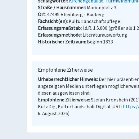
Schlagwörter
Kirchengebäude
Turmwindmühl
Straße / Hausnummer
Marienplatz 3
Ort
47495 Rheinberg - Budberg
Fachsicht(en)
Kulturlandschaftspflege
Erfassungsmaßstab
i.d.R. 1:5.000 (größer als 1:
Erfassungsmethode
Literaturauswertung
Historischer Zeitraum
Beginn 1833
Empfohlene Zitierweise
Urheberrechtlicher Hinweis
Der hier präsentier
angezeigten Medien unterliegen möglicherweis
diesen ausgewiesen sind.
Empfohlene Zitierweise
Stefan Kronsbein (2017
KuLaDig, Kultur.Landschaft.Digital. URL:
https:
6. August 2026)