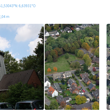
51,53043°N: 6,63931°O
2,04 m