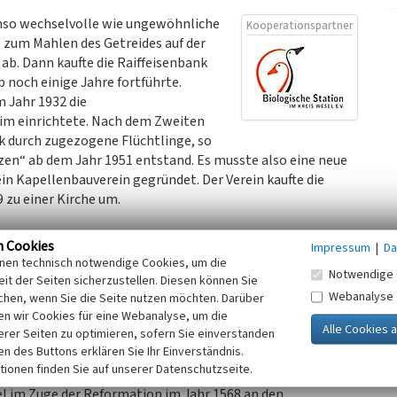
enso wechselvolle wie ungewöhnliche
Kooperationspartner
 zum Mahlen des Getreides auf der
ab. Dann kaufte die Raiffeisenbank
b noch einige Jahre fortführte.
m Jahr 1932 die
eim einrichtete. Nach dem Zweiten
k durch zugezogene Flüchtlinge, so
zen“ ab dem Jahr 1951 entstand. Es musste also eine neue
in Kapellenbauverein gegründet. Der Verein kaufte die
 zu einer Kirche um.
der deutschen Kapitulation, wurde die Kirche vom
n Cookies
Impressum
|
Da
es Gedicht wurde ihr aus Anlass der Einweihung gewidmet:
inen technisch notwendige Cookies, um die
Notwendige 
ins Land,
it der Seiten sicherzustellen. Diesen können Sie
s bekränzt ihr alt Gestein.“
Webanalyse
chen, wenn Sie die Seite nutzen möchten. Darüber
n wir Cookies für eine Webanalyse, um die
erer Seiten zu optimieren, sofern Sie einverstanden
eiten, es wurde eine Million D-Mark für die
ken des Buttons erklären Sie Ihr Einverständnis.
tionen finden Sie auf unserer Datenschutzseite.
ieder eine katholische Kirche bekam – die einst dem St.
el im Zuge der Reformation im Jahr 1568 an den