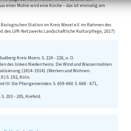
s einer Mühle wird eine Kirche – das ist einmalig am
r Biologischen Station im Kreis Wesel e.V. im Rahmen des
ekt des LVR-Netzwerks Landschaftliche Kulturpflege, 2017)
dberg Kreis Moers. S. 224 - 226, o. O.
en des linken Niederrheins. Die Wind und Wassermühlen
rialisierung (1814-1914). (Werken und Wohnen.
) S. 192, Köln.
 III: Die Pfarrgemeinden. S. 659-660. S. 668 - 671,
. 203 - 205, Krefeld.