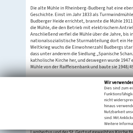
Die alte Mühle in Rheinberg-Budberg hat eine eb
Geschichte. Einst im Jahr 1833 als Turmwindmühle
Budberger Heide errichtet, brannte die Mühle 1911 
die Mühle, die den Betrieb mit elektrischem Antrie
Anschließend verfiel die Mühle über die Jahre, bis i
nationalsozialistische Sturmabteilung dort ein H
Weltkrieg wuchs die Einwohnerzahl Budbergs star
dass unter anderem die Siedlung „Spanische Schan
katholische Kirche her, und deswegen wurde 1947 e
Mühle von der Raiffeisenbank und baute sie 1948/49
Am 8. Mai 1949, auf den Tag genau vier Jahre nach 
Wir verwende
Münsteraner Weihbischof geweiht. Sogar ein eigen
Dies sind zum e
„Wo einst eine Mühle stand, / die ragte weit hinaus 
Funktionsfähigke
steht jetzt ein Kirchlein schlicht und fein, / von Moo
nicht widerspre
hinaus verwende
Nutzbarkeit uns
Bergschäden führten 1985 zu größeren Reparaturarb
sind. Mit Anklic
Wiederinstandsetzung ausgegeben.
Weitere Informa
So mussten fast 400 Jahre vergehen, bis Budberg w
Lambertus und der St. Gertrud geweihten Kirche fi