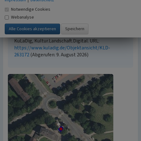
Impressum
|
Datenschutz
geschützt. Die angezeigten Medien unterliegen
Notwendige Cookies
möglicherweise zusätzlichen urheberrechtlichen
Webanalyse
Bedingungen, die an diesen ausgewiesen sind.
Empfohlene Zitierweise
„Trinkhalle am Flutweg in Rheinhausen”. In:
KuLaDig, Kultur.Landschaft.Digital. URL:
https://www.kuladig.de/Objektansicht/KLD-
263172
(Abgerufen: 9. August 2026)