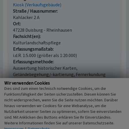
Kiosk (Verkaufsgebäude)
Straße / Hausnummer
Kahlacker 2 A
Ort
47228 Duisburg - Rheinhausen
Fachsicht(en)
Kulturlandschaftspflege
Erfassungsmaßstab
i.d.R. 1:5.000 (größer als 1:20.000)
Erfassungsmethode
Auswertung historischer Karten,
Geländebegehung/-kartierung, Fernerkundung
Historischer Zeitraum
Wir verwenden Cookies
Beginn vor 1955
Dies sind zum einen technisch notwendige Cookies, um die
Funktionsfähigkeit der Seiten sicherzustellen. Diesen können Sie
nicht widersprechen, wenn Sie die Seite nutzen möchten. Darüber
hinaus verwenden wir Cookies für eine Webanalyse, um die
Nutzbarkeit unserer Seiten zu optimieren, sofern Sie einverstanden
Empfohlene Zitierweise
sind. Mit Anklicken des Buttons erklären Sie Ihr Einverständnis.
Urheberrechtlicher Hinweis
Weitere Informationen finden Sie auf unserer Datenschutzseite.
Der hier präsentierte Inhalt ist urheberrechtlich