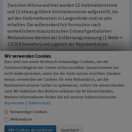
Zwischen Altona und Kiel wurden 12 Halbmeilensteine
und 12 etwas größere Vollmeilensteine aufgestellt; bis
auf den Halbmeilenstein in Langenfelde sind sie alle
erhalten. Die außerordentlich formschön nach
einheitlichem klassizistischen Entwurf gestalteten
Meilensteine dienten der Entfernungsmessung (1 Meile =
7,533 Kilometer) und zugleich der Repräsentation.
Wir verwenden Cookies
(Heinrich Kautzky und Bernadett Skala / Schleswig-
Dies sind zum einen technisch notwendige Cookies, um die
Holsteinischer Heimatbund e.V., 2017)
Funktionsfähigkeit der Seiten sicherzustellen. Diesen können Sie
nicht widersprechen, wenn Sie die Seite nutzen möchten. Darüber
hinaus verwenden wir Cookies für eine Webanalyse, um die
Halbmeilenstein Blumenthal der Chaussee
Nutzbarkeit unserer Seiten zu optimieren, sofern Sie einverstanden
Altona-Kiel
sind. Mit Anklicken des Buttons erklären Sie Ihr Einverständnis.
Schlagwörter
Weitere Informationen finden Sie auf unserer Datenschutzseite.
Flurdenkmal
Meilenstein (Entfernungsanzeiger)
Impressum
|
Datenschutz
Straße / Hausnummer
Notwendige Cookies
An der B4 / L318
Webanalyse
Ort
24241 Blumenthal