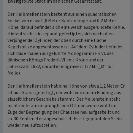
zweitgrößte Stadt im dänischen Gesamtstaat.
Der Halbmeilenstein besteht aus einen quadratischen
Sockel von etwa 0,6 Meter Kantenlänge und 0,2 Meter
Höhe, darauf befindet sich eine weich ausgerundete Kehle.
Hierauf steht ein separat gefertigter, sich nach oben
verjüngender Zylinder, der oben durch eine flache
Kegelspitze abgeschlossen ist. Auf dem Zylinder befindet
sich das erhaben ausgeführte Monogramm FR VI. des
dänischen Königs Frederik VI. mit Krone und der
Jahreszahl 1832, darunter eingraviert 1/2 M. („M“ für
Meile).
Der Halbmeilenstein hat eine Höhe von etwa 1,2 Meter. Er
ist aus Granit gefertigt, der wohl von einem Findling aus
eiszeitlichem Geschiebe stammt. Der Meilenstein steht
nicht mehr am ursprünglichen Ort und wurde wohl im
Zuge der Begradigung der Chaussee neu aufgestellt und
ca. 30 Zentimeter angeschüttet. Es ist geplant den Stein
wieder neu aufzustellen.