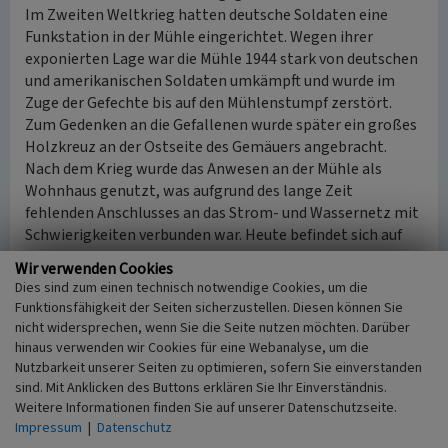
Im Zweiten Weltkrieg hatten deutsche Soldaten eine
Funkstation in der Mühle eingerichtet. Wegen ihrer
exponierten Lage war die Mühle 1944 stark von deutschen
und amerikanischen Soldaten umkämpft und wurde im
Zuge der Gefechte bis auf den Mühlenstumpf zerstört.
Zum Gedenken an die Gefallenen wurde später ein großes
Holzkreuz an der Ostseite des Gemäuers angebracht.
Nach dem Krieg wurde das Anwesen an der Mühle als
Wohnhaus genutzt, was aufgrund des lange Zeit
fehlenden Anschlusses an das Strom- und Wassernetz mit
Schwierigkeiten verbunden war. Heute befindet sich auf
dem Anwesen eine Tierpension.
Wir verwenden Cookies
Dies sind zum einen technisch notwendige Cookies, um die
Baudenkmal
Funktionsfähigkeit der Seiten sicherzustellen. Diesen können Sie
Die Mühlenruine wurde am 16. Januar 1991 als „Mühle aus
nicht widersprechen, wenn Sie die Seite nutzen möchten. Darüber
Backstein in Setterich, Settericher Mühle“ durch die Stadt
hinaus verwenden wir Cookies für eine Webanalyse, um die
Baesweiler als Baudenkmal (lfd. Nr. 18) unter Schutz
Nutzbarkeit unserer Seiten zu optimieren, sofern Sie einverstanden
sind. Mit Anklicken des Buttons erklären Sie Ihr Einverständnis.
gestellt.
Weitere Informationen finden Sie auf unserer Datenschutzseite.
Impressum
|
Datenschutz
(Stephanie Scheffler, LVR-Abteilung Landschaftliche