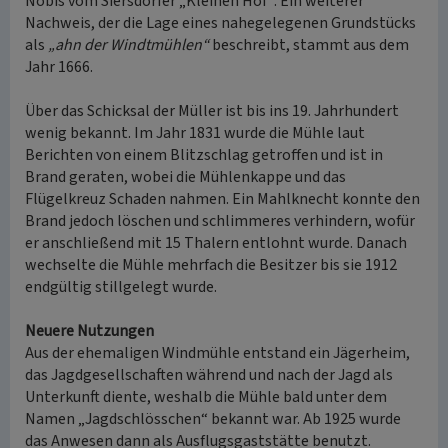
Nobis vom Siersdorfer „Kleinen Hof“. Ein weiterer
Nachweis, der die Lage eines nahegelegenen Grundstücks
als
„ahn der Windtmühlen“
beschreibt, stammt aus dem
Jahr 1666.
Über das Schicksal der Müller ist bis ins 19. Jahrhundert
wenig bekannt. Im Jahr 1831 wurde die Mühle laut
Berichten von einem Blitzschlag getroffen und ist in
Brand geraten, wobei die Mühlenkappe und das
Flügelkreuz Schaden nahmen. Ein Mahlknecht konnte den
Brand jedoch löschen und schlimmeres verhindern, wofür
er anschließend mit 15 Thalern entlohnt wurde. Danach
wechselte die Mühle mehrfach die Besitzer bis sie 1912
endgültig stillgelegt wurde.
Neuere Nutzungen
Aus der ehemaligen Windmühle entstand ein Jägerheim,
das Jagdgesellschaften während und nach der Jagd als
Unterkunft diente, weshalb die Mühle bald unter dem
Namen „Jagdschlösschen“ bekannt war. Ab 1925 wurde
das Anwesen dann als Ausflugsgaststätte benutzt.