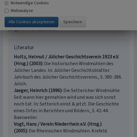
Kulturpflege, 2016)
Notwendige Cookies
Webanalyse
Internet
www.baesweiler.de
: Denkmalliste der Stadt Baesweiler
(abgerufen 29.11.2016)
Literatur
Holtz, Helmut / Jülicher Geschichtsverein 1923 e.V.
(Hrsg.) (2003)
Die historischen Windmühlen des
Jülicher Landes. In: Jülicher Geschichtsblätter.
Jahrbuch des Jülicher Geschichtsvereins., S. 380-386.
Jülich.
Jaeger, Heinrich (1996)
Die Settericher Windmühle.
Seit wann hier gemahlen wird und was sich sonst
noch tat. In: Setterich einst & jetzt. Die Geschichte
eines Ortes in Berichten und Bildern., S. 42-44.
Baesweiler.
Vogt, Hans / Verein Niederrhein e.V. (Hrsg.)
(2005)
Die Rheinischen Windmühlen. Krefeld.