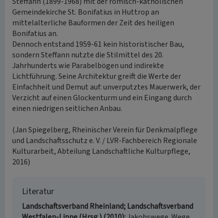
Steffann (1899-1968) mit der römisch-katholischen
Gemeindekirche St. Bonifatius in Huttrop an
mittelalterliche Bauformen der Zeit des heiligen
Bonifatius an.
Dennoch entstand 1959-61 kein historistischer Bau,
sondern Steffann nutzte die Stilmittel des 20.
Jahrhunderts wie Parabelbögen und indirekte
Lichtführung. Seine Architektur greift die Werte der
Einfachheit und Demut auf: unverputztes Mauerwerk, der
Verzicht auf einen Glockenturm und ein Eingang durch
einen niedrigen seitlichen Anbau.
(Jan Spiegelberg, Rheinischer Verein für Denkmalpflege
und Landschaftsschutz e. V. / LVR-Fachbereich Regionale
Kulturarbeit, Abteilung Landschaftliche Kulturpflege,
2016)
Literatur
Landschaftsverband Rheinland; Landschaftsverband
Westfalen-Lippe (Hrsg.) (2010)
Jakobswege. Wege