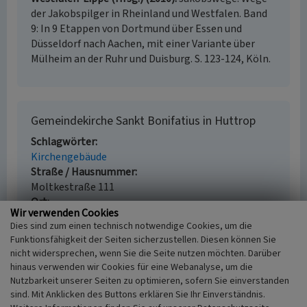
der Jakobspilger in Rheinland und Westfalen. Band
9: In 9 Etappen von Dortmund über Essen und
Düsseldorf nach Aachen, mit einer Variante über
Mülheim an der Ruhr und Duisburg. S. 123-124, Köln.
Gemeindekirche Sankt Bonifatius in Huttrop
Schlagwörter
Kirchengebäude
Straße / Hausnummer
Moltkestraße 111
Ort
Wir verwenden Cookies
45138 Essen - Huttrop
Dies sind zum einen technisch notwendige Cookies, um die
Fachsicht(en)
Funktionsfähigkeit der Seiten sicherzustellen. Diesen können Sie
Kulturlandschaftspflege
nicht widersprechen, wenn Sie die Seite nutzen möchten. Darüber
Erfassungsmaßstab
hinaus verwenden wir Cookies für eine Webanalyse, um die
i.d.R. 1:5.000 (größer als 1:20.000)
Nutzbarkeit unserer Seiten zu optimieren, sofern Sie einverstanden
Erfassungsmethode
sind. Mit Anklicken des Buttons erklären Sie Ihr Einverständnis.