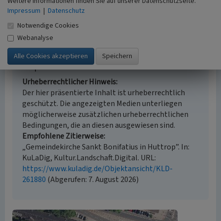
Literaturauswertung, Fernerkundung
Weitere Informationen finden Sie auf unserer Datenschutzseite.
Impressum
Historischer Zeitraum
|
Datenschutz
Beginn 1959 bis 1961
Notwendige Cookies
Webanalyse
Empfohlene Zitierweise
Urheberrechtlicher Hinweis
Der hier präsentierte Inhalt ist urheberrechtlich
geschützt. Die angezeigten Medien unterliegen
möglicherweise zusätzlichen urheberrechtlichen
Bedingungen, die an diesen ausgewiesen sind.
Empfohlene Zitierweise
„Gemeindekirche Sankt Bonifatius in Huttrop”. In:
KuLaDig, Kultur.Landschaft.Digital. URL:
https://www.kuladig.de/Objektansicht/KLD-
261880
(Abgerufen: 7. August 2026)