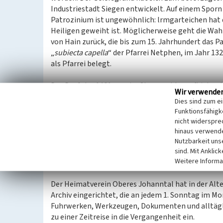
Industriestadt Siegen entwickelt. Auf einem Sporn i
Patrozinium ist ungewöhnlich: lrmgarteichen hat di
Heiligen geweiht ist. Möglicherweise geht die Wa
von Hain zurück, die bis zum 15. Jahrhundert das 
„
subiecta capella
“ der Pfarrei Netphen, im Jahr 132
als Pfarrei belegt.
Das Dorf, das 1461 nur vier Steuerzahler aufbieten
Wir verwende
zu sein. Die Herren von Hain, die in lrmgarteichen
Dies sind zum e
Pächter und Hörigen als Eigenkirche errichtet. De
Funktionsfähigke
der ersten Hälfte des 13. Jahrhunderts und weist w
nicht widerspre
ansehnliches Renaissancegrabmal für die Ritter J
hinaus verwende
Nachfolger der Herren von Hain. Das Kirchenschiff
Nutzbarkeit uns
Kirchspiel mit dem Konfessionswechsel des Grafen
sind. Mit Anklic
Weitere Informa
Johann VI. reformiert und im 30-jährigen Krieg vol
Der Heimatverein Oberes Johanntal hat in der Alt
Archiv eingerichtet, die an jedem 1. Sonntag im M
Fuhrwerken, Werkzeugen, Dokumenten und alltägl
zu einer Zeitreise in die Vergangenheit ein.