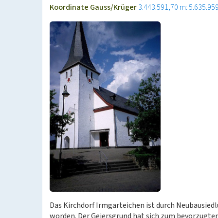
Koordinate Gauss/Krüger
3.443.591,70 m: 5.635.95
Das Kirchdorf Irmgarteichen ist durch Neubausied
worden. Der Geiersgrund hat sich zum bevorzugte