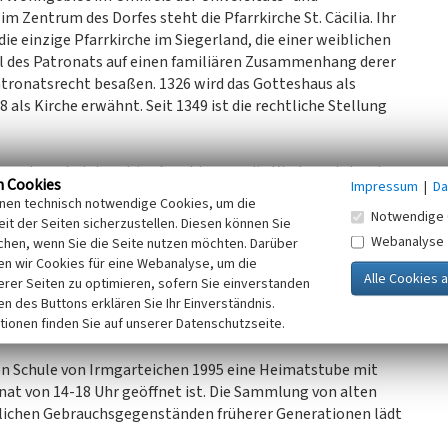
m Zentrum des Dorfes steht die Pfarrkirche St. Cäcilia. Ihr
e einzige Pfarrkirche im Siegerland, die einer weiblichen
hl des Patronats auf einen familiären Zusammenhang derer
Patronatsrecht besaßen. 1326 wird das Gotteshaus als
8 als Kirche erwähnt. Seit 1349 ist die rechtliche Stellung
 konnte, scheint erst im Anschluss an die Kirche entstanden
n Cookies
Impressum
|
Da
 begütert waren, hatten das Gotteshaus vermutlich für ihre
inen technisch notwendige Cookies, um die
r älteste Bauteil, ein romanischer Westturm‚ stammt aus
Notwendige 
it der Seiten sicherzustellen. Diesen können Sie
ehrhaften Charakter auf. Die Turmhalle enthält ein
Webanalyse
chen, wenn Sie die Seite nutzen möchten. Darüber
ohann und Eberhard von Bicken (gestorben 1554 und 1555),
n wir Cookies für eine Webanalyse, um die
 ist ein schmuckloser Neubau von 1982. Im Jahr 1532 war das
erer Seiten zu optimieren, sofern Sie einverstanden
 Wilhelm von Nassau-Dillenburg lutherisch, 1578/80 unter
ken des Buttons erklären Sie Ihr Einverständnis.
tionen finden Sie auf unserer Datenschutzseite.
lständig rekatholisiert worden.
en Schule von Irmgarteichen 1995 eine Heimatstube mit
onat von 14-18 Uhr geöffnet ist. Die Sammlung von alten
ichen Gebrauchsgegenständen früherer Generationen lädt