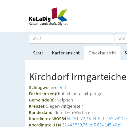
Start
Kartenansicht
Objektansicht
S
Kirchdorf Irmgarteich
Schlagwörter:
Dorf
Fachsicht(en):
Kulturlandschaftspflege
Gemeinde(n):
Netphen
Kreis(e):
Siegen-Wittgenstein
Bundesland:
Nordrhein-Westfalen
Koordinate WGS84
50° 51′ 22,48″ N: 8° 11′ 52,24″ O
Koordinate UTM
32.443.539,76 m: 5.634.145,46 m