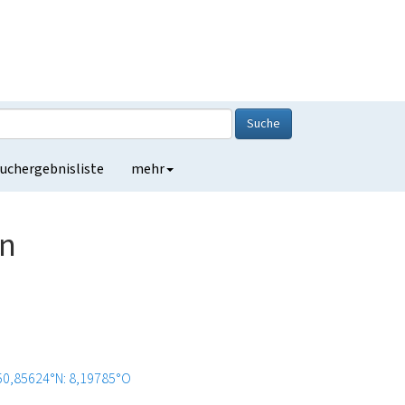
Suche
uchergebnisliste
mehr
en
50,85624°N: 8,19785°O