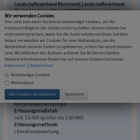
Landschaftsverband Rheinland; Landschaftsverband
Westfalen-Lippe (Hrsg.) (2007)
Jakobswege. Wege
Wir verwenden Cookies
der Jakobspilger in Rheinland und Westfalen. Band
Dies sind zum einen technisch notwendige Cookies, um die
5: In 7 Etappen von Marburg über Siegen nach Köln.
Funktionsfähigkeit der Seiten sicherzustellen. Diesen können Sie
S. 88, Köln.
nicht widersprechen, wenn Sie die Seite nutzen möchten. Darüber
hinaus verwenden wir Cookies für eine Webanalyse, um die
Nutzbarkeit unserer Seiten zu optimieren, sofern Sie einverstanden
sind. Mit Anklicken des Buttons erklären Sie Ihr Einverständnis.
Weitere Informationen finden Sie auf unserer Datenschutzseite.
Dorf Hainchen
Impressum
|
Datenschutz
Schlagwörter
Notwendige Cookies
Dorf
Webanalyse
Ort
57250
Fachsicht(en)
Kulturlandschaftspflege
Erfassungsmaßstab
i.d.R. 1:5.000 (größer als 1:20.000)
Erfassungsmethode
Literaturauswertung