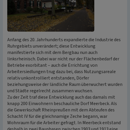
Anfang des 20. Jahrhunderts expandierte die Industrie des
Ruhrgebiets unverändert; diese Entwicklung
manifestierte sich mit dem Bergbau nun auch
linksrheinisch. Dabei war nicht nur der Flächenbedarf der
Betriebe exorbitant – auch die Errichtung von
Arbeitersiedlungen trug dazu bei, dass Nutzungsareale
relativ unkontrolliert entstanden, Dörfer
beziehungsweise der ländliche Raum überwuchert wurden
und Städte regelrecht zusammen wuchsen.
Zu der Zeit traf diese Entwicklung auch das damals mit
knapp 200 Einwohnern beschauliche Dorf Meerbeck. Als
die Gewerkschaft Rheinpreußen mit dem Abteufen des
Schacht IV für die gleichnamige Zeche begann, war
Wohnraum für die Arbeiter gefragt. In Meerbeck entstand
deshalb in zwei Bauphasen zwischen 1903 und 1913 eine