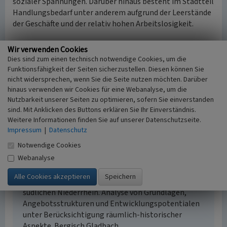
sozialer Spannungen. Darüber hinaus besteht im Stadtteil
Handlungsbedarf unter anderem aufgrund der Leerstände
der Geschäfte und der relativ hohen Arbeitslosigkeit.
(Kai-William Boldt, Rheinischer Verein für Denkmalpflege
Wir verwenden Cookies
und Landschaftsschutz e.V. / LVR-Fachbereich Regionale
Dies sind zum einen technisch notwendige Cookies, um die
Kulturarbeit, Abteilung Landschaftliche Kulturpflege,
Funktionsfähigkeit der Seiten sicherzustellen. Diesen können Sie
2016)
nicht widersprechen, wenn Sie die Seite nutzen möchten. Darüber
hinaus verwenden wir Cookies für eine Webanalyse, um die
Nutzbarkeit unserer Seiten zu optimieren, sofern Sie einverstanden
Internet
sind. Mit Anklicken des Buttons erklären Sie Ihr Einverständnis.
www.route-industriekultur.ruhr
: Route der
Weitere Informationen finden Sie auf unserer Datenschutzseite.
Industriekultur, Themenroute 19: Arbeitersiedlungen,
Impressum
|
Datenschutz
Kolonie Meerbeck (abgerufen 03.11.2016)
Notwendige Cookies
Webanalyse
Literatur
Gelhar, Martina (2005)
Industrietourismus am
südlichen Niederrhein. Analyse von Grundlagen,
Angebotsstrukturen und Entwicklungspotentialen
unter Berücksichtigung räumlich-historischer
Aspekte. Bergisch Gladbach.