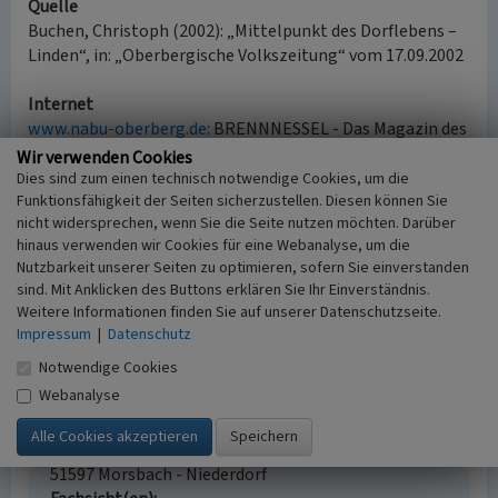
Quelle
Buchen, Christoph (2002): „Mittelpunkt des Dorflebens –
Linden“, in: „Oberbergische Volkszeitung“ vom 17.09.2002
Internet
www.nabu-oberberg.de
: BRENNNESSEL - Das Magazin des
NABU Oberberg. 2016, Winterlinde - Baum des Jahres
Wir verwenden Cookies
(abgerufen 14.11.2017)
Dies sind zum einen technisch notwendige Cookies, um die
Funktionsfähigkeit der Seiten sicherzustellen. Diesen können Sie
www.altbaumfinder-nrw.de
: Dorflinde in Morsbach-
nicht widersprechen, wenn Sie die Seite nutzen möchten. Darüber
Niederdorf (abgerufen 24.10.2016, Inhalt nicht mehr
hinaus verwenden wir Cookies für eine Webanalyse, um die
verfügbar 23.07.2024)
Nutzbarkeit unserer Seiten zu optimieren, sofern Sie einverstanden
sind. Mit Anklicken des Buttons erklären Sie Ihr Einverständnis.
Weitere Informationen finden Sie auf unserer Datenschutzseite.
Dorflinde in Morsbach-Niederdorf
Impressum
|
Datenschutz
Schlagwörter
Notwendige Cookies
Linde (Laubbaum)
Solitärbaum
Webanalyse
Straße / Hausnummer
Niederdorf 10
Ort
51597 Morsbach - Niederdorf