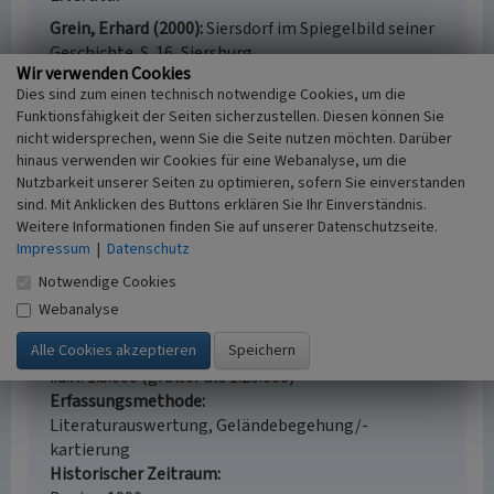
Grein, Erhard (2000)
Siersdorf im Spiegelbild seiner
Geschichte. S. 16, Siersburg.
Wir verwenden Cookies
Dies sind zum einen technisch notwendige Cookies, um die
Funktionsfähigkeit der Seiten sicherzustellen. Diesen können Sie
nicht widersprechen, wenn Sie die Seite nutzen möchten. Darüber
Kräutergarten an der St. Willibrordus-Kapelle in
hinaus verwenden wir Cookies für eine Webanalyse, um die
Siersdorf
Nutzbarkeit unserer Seiten zu optimieren, sofern Sie einverstanden
sind. Mit Anklicken des Buttons erklären Sie Ihr Einverständnis.
Schlagwörter
Weitere Informationen finden Sie auf unserer Datenschutzseite.
Garten
Impressum
|
Datenschutz
Ort
66780 Rehlingen-Siersburg - Siersdorf
Notwendige Cookies
Fachsicht(en)
Webanalyse
Kulturlandschaftspflege
Erfassungsmaßstab
i.d.R. 1:5.000 (größer als 1:20.000)
Erfassungsmethode
Literaturauswertung, Geländebegehung/-
kartierung
Historischer Zeitraum