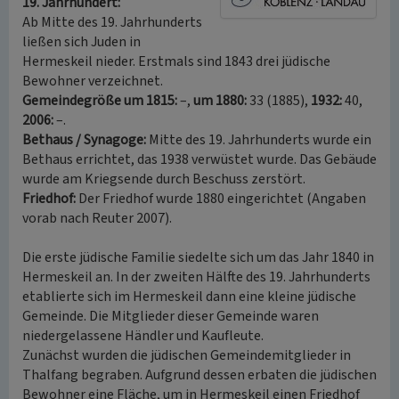
19. Jahrhundert:
Ab Mitte des 19. Jahrhunderts
ließen sich Juden in
Hermeskeil nieder. Erstmals sind 1843 drei jüdische
Bewohner verzeichnet.
Gemeindegröße um 1815:
–,
um 1880:
33 (1885),
1932:
40,
2006:
–.
Bethaus / Synagoge:
Mitte des 19. Jahrhunderts wurde ein
Bethaus errichtet, das 1938 verwüstet wurde. Das Gebäude
wurde am Kriegsende durch Beschuss zerstört.
Friedhof:
Der Friedhof wurde 1880 eingerichtet (Angaben
vorab nach Reuter 2007).
Die erste jüdische Familie siedelte sich um das Jahr 1840 in
Hermeskeil an. In der zweiten Hälfte des 19. Jahrhunderts
etablierte sich im Hermeskeil dann eine kleine jüdische
Gemeinde. Die Mitglieder dieser Gemeinde waren
niedergelassene Händler und Kaufleute.
Zunächst wurden die jüdischen Gemeindemitglieder in
Thalfang begraben. Aufgrund dessen erbaten die jüdischen
Bewohner eine Fläche, um in Hermeskeil einen Friedhof