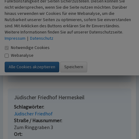
www.jüdische-gemeinden.de
: Jüdische Gemeinde
Funktionsfähigkeit der Seiten sicherzustellen. Diesen können Sie
Hermeskeil (abgerufen 25.01.2017)
nicht widersprechen, wenn Sie die Seite nutzen möchten. Darüber
hinaus verwenden wir Cookies für eine Webanalyse, um die
www.alemannia-judaica.de
: Jüdischer Friedhof Hermeskeil
Nutzbarkeit unserer Seiten zu optimieren, sofern Sie einverstanden
(abgerufen 25.01.2017)
sind. Mit Anklicken des Buttons erklären Sie Ihr Einverständnis.
Weitere Informationen finden Sie auf unserer Datenschutzseite.
Impressum
|
Datenschutz
Literatur
Notwendige Cookies
Reuter, Ursula (2007)
Jüdische Gemeinden vom
Webanalyse
frühen 19. bis zum Beginn des 21. Jahrhunderts.
(Geschichtlicher Atlas der Rheinlande, VIII.8.) S. 49,
Bonn.
Jüdischer Friedhof Hermeskeil
Schlagwörter
Jüdischer Friedhof
Straße / Hausnummer
Zum Ringgraben 3
Ort