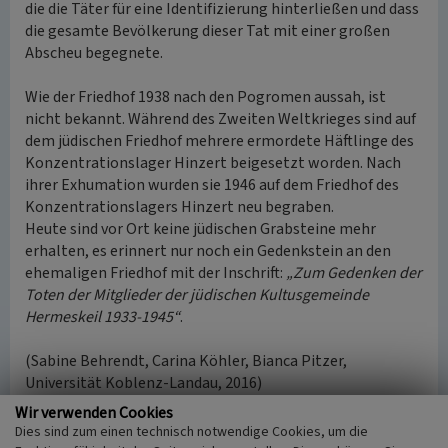
die die Täter für eine Identifizierung hinterließen und dass
die gesamte Bevölkerung dieser Tat mit einer großen
Abscheu begegnete.
Wie der Friedhof 1938 nach den Pogromen aussah, ist
nicht bekannt. Während des Zweiten Weltkrieges sind auf
dem jüdischen Friedhof mehrere ermordete Häftlinge des
Konzentrationslager Hinzert beigesetzt worden. Nach
ihrer Exhumation wurden sie 1946 auf dem Friedhof des
Konzentrationslagers Hinzert neu begraben.
Heute sind vor Ort keine jüdischen Grabsteine mehr
erhalten, es erinnert nur noch ein Gedenkstein an den
ehemaligen Friedhof mit der Inschrift:
„Zum Gedenken der
Toten der Mitglieder der jüdischen Kultusgemeinde
Hermeskeil 1933-1945“
.
(Sabine Behrendt, Carina Köhler, Bianca Pitzer,
Universität Koblenz-Landau, 2016)
Wir verwenden Cookies
Internet
Dies sind zum einen technisch notwendige Cookies, um die