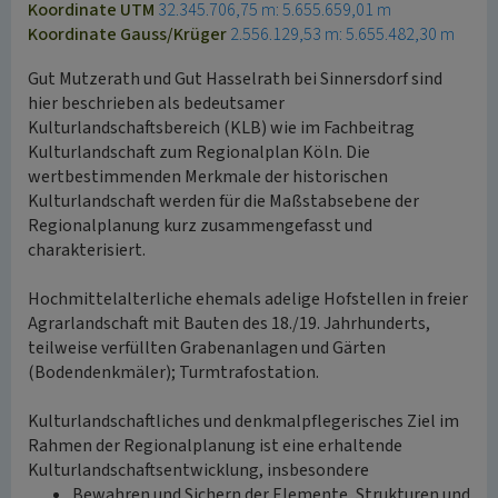
Koordinate UTM
32.345.706,75 m: 5.655.659,01 m
Koordinate Gauss/Krüger
2.556.129,53 m: 5.655.482,30 m
Gut Mutzerath und Gut Hasselrath bei Sinnersdorf sind
hier beschrieben als bedeutsamer
Kulturlandschaftsbereich (KLB) wie im Fachbeitrag
Kulturlandschaft zum Regionalplan Köln. Die
wertbestimmenden Merkmale der historischen
Kulturlandschaft werden für die Maßstabsebene der
Regionalplanung kurz zusammengefasst und
charakterisiert.
Hochmittelalterliche ehemals adelige Hofstellen in freier
Agrarlandschaft mit Bauten des 18./19. Jahrhunderts,
teilweise verfüllten Grabenanlagen und Gärten
(Bodendenkmäler); Turmtrafostation.
Kulturlandschaftliches und denkmalpflegerisches Ziel im
Rahmen der Regionalplanung ist eine erhaltende
Kulturlandschaftsentwicklung, insbesondere
Bewahren und Sichern der Elemente, Strukturen und