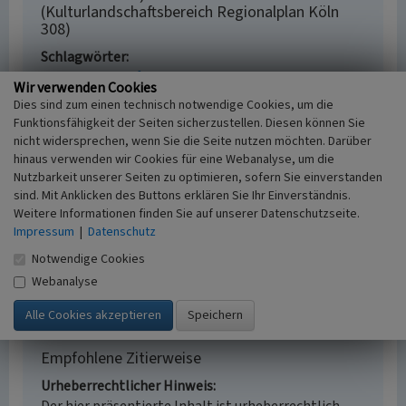
(Kulturlandschaftsbereich Regionalplan Köln
308)
Schlagwörter
Kulturlandschaftsbereich
Gutshof
Wir verwenden Cookies
Transformatorenhaus
Grabenanlage
Dies sind zum einen technisch notwendige Cookies, um die
Fachsicht(en)
Funktionsfähigkeit der Seiten sicherzustellen. Diesen können Sie
Kulturlandschaftspflege, Denkmalpflege,
nicht widersprechen, wenn Sie die Seite nutzen möchten. Darüber
Landeskunde, Raumplanung, Archäologie
hinaus verwenden wir Cookies für eine Webanalyse, um die
Erfassungsmaßstab
Nutzbarkeit unserer Seiten zu optimieren, sofern Sie einverstanden
sind. Mit Anklicken des Buttons erklären Sie Ihr Einverständnis.
i.d.R. 1:25.000 (kleiner als 1:20.000)
Weitere Informationen finden Sie auf unserer Datenschutzseite.
Erfassungsmethode
Impressum
|
Datenschutz
Literaturauswertung
Historischer Zeitraum
Notwendige Cookies
Beginn 2016
Webanalyse
Empfohlene Zitierweise
Urheberrechtlicher Hinweis