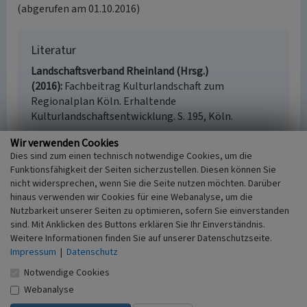
(abgerufen am 01.10.2016)
Literatur
Landschaftsverband Rheinland (Hrsg.)
(2016)
Fachbeitrag Kulturlandschaft zum
Regionalplan Köln. Erhaltende
Kulturlandschaftsentwicklung. S. 195, Köln.
Wir verwenden Cookies
Dies sind zum einen technisch notwendige Cookies, um die
Funktionsfähigkeit der Seiten sicherzustellen. Diesen können Sie
Scheven (Kulturlandschaftsbereich Regionalplan
nicht widersprechen, wenn Sie die Seite nutzen möchten. Darüber
Köln 230)
hinaus verwenden wir Cookies für eine Webanalyse, um die
Nutzbarkeit unserer Seiten zu optimieren, sofern Sie einverstanden
Schlagwörter
sind. Mit Anklicken des Buttons erklären Sie Ihr Einverständnis.
Kulturlandschaftsbereich
Dorf
Obstwiese
Hecke
Weitere Informationen finden Sie auf unserer Datenschutzseite.
Allee
Impressum
|
Datenschutz
Fachsicht(en)
Kulturlandschaftspflege, Denkmalpflege,
Notwendige Cookies
Landeskunde, Raumplanung
Webanalyse
Erfassungsmaßstab