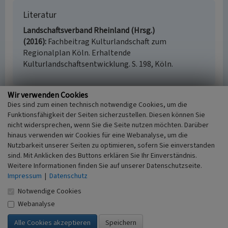
Literatur
Landschaftsverband Rheinland (Hrsg.)
(2016)
Fachbeitrag Kulturlandschaft zum
Regionalplan Köln. Erhaltende
Kulturlandschaftsentwicklung. S. 198, Köln.
Wir verwenden Cookies
Dies sind zum einen technisch notwendige Cookies, um die
Hostel (Kulturlandschaftsbereich Regionalplan
Funktionsfähigkeit der Seiten sicherzustellen. Diesen können Sie
Köln 241)
nicht widersprechen, wenn Sie die Seite nutzen möchten. Darüber
Schlagwörter
hinaus verwenden wir Cookies für eine Webanalyse, um die
Nutzbarkeit unserer Seiten zu optimieren, sofern Sie einverstanden
Kulturlandschaftsbereich
Angerdorf
Kapelle
sind. Mit Anklicken des Buttons erklären Sie Ihr Einverständnis.
(Bauwerk)
Wegkreuz
Ackerfläche
Weitere Informationen finden Sie auf unserer Datenschutzseite.
Fachsicht(en)
Impressum
|
Datenschutz
Kulturlandschaftspflege, Denkmalpflege,
Landeskunde, Raumplanung
Notwendige Cookies
Erfassungsmaßstab
Webanalyse
i.d.R. 1:25.000 (kleiner als 1:20.000)
Erfassungsmethode