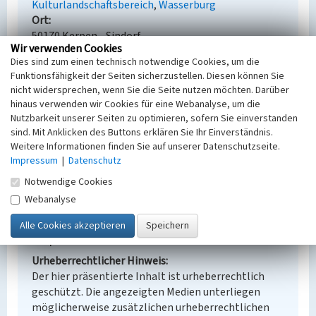
Kulturlandschaftsbereich
Wasserburg
Ort
50170 Kerpen - Sindorf
Wir verwenden Cookies
Fachsicht(en)
Dies sind zum einen technisch notwendige Cookies, um die
Kulturlandschaftspflege, Denkmalpflege,
Funktionsfähigkeit der Seiten sicherzustellen. Diesen können Sie
Landeskunde, Raumplanung, Archäologie
nicht widersprechen, wenn Sie die Seite nutzen möchten. Darüber
Erfassungsmaßstab
hinaus verwenden wir Cookies für eine Webanalyse, um die
i.d.R. 1:25.000 (kleiner als 1:20.000)
Nutzbarkeit unserer Seiten zu optimieren, sofern Sie einverstanden
Erfassungsmethode
sind. Mit Anklicken des Buttons erklären Sie Ihr Einverständnis.
Literaturauswertung
Weitere Informationen finden Sie auf unserer Datenschutzseite.
Historischer Zeitraum
Impressum
|
Datenschutz
Beginn 2016
Notwendige Cookies
Webanalyse
Empfohlene Zitierweise
Urheberrechtlicher Hinweis
Der hier präsentierte Inhalt ist urheberrechtlich
geschützt. Die angezeigten Medien unterliegen
möglicherweise zusätzlichen urheberrechtlichen