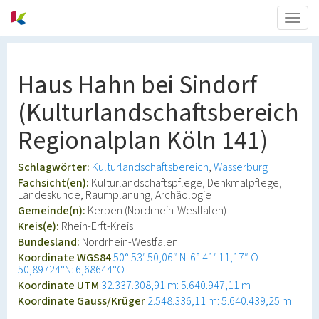
Togg
navig
Haus Hahn bei Sindorf
(Kulturlandschaftsbereich
Regionalplan Köln 141)
Schlagwörter:
Kulturlandschaftsbereich
Wasserburg
Fachsicht(en):
Kulturlandschaftspflege, Denkmalpflege,
Landeskunde, Raumplanung, Archäologie
Gemeinde(n):
Kerpen (Nordrhein-Westfalen)
Kreis(e):
Rhein-Erft-Kreis
Bundesland:
Nordrhein-Westfalen
Koordinate WGS84
50° 53′ 50,06″ N: 6° 41′ 11,17″ O
50,89724°N: 6,68644°O
Koordinate UTM
32.337.308,91 m: 5.640.947,11 m
Koordinate Gauss/Krüger
2.548.336,11 m: 5.640.439,25 m