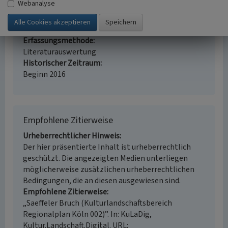
Webanalyse
Landeskunde, Raumplanung, Archäologie
Erfassungsmaßstab
i.d.R. 1:25.000 (kleiner als 1:20.000)
Erfassungsmethode
Literaturauswertung
Historischer Zeitraum
Beginn 2016
Empfohlene Zitierweise
Urheberrechtlicher Hinweis
Der hier präsentierte Inhalt ist urheberrechtlich
geschützt. Die angezeigten Medien unterliegen
möglicherweise zusätzlichen urheberrechtlichen
Bedingungen, die an diesen ausgewiesen sind.
Empfohlene Zitierweise
„Saeffeler Bruch (Kulturlandschaftsbereich
Regionalplan Köln 002)”. In: KuLaDig,
Kultur.Landschaft.Digital. URL: