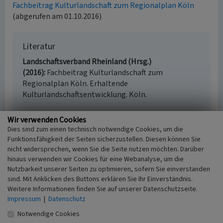
Fachbeitrag Kulturlandschaft zum Regionalplan Köln
(abgerufen am 01.10.2016)
Literatur
Landschaftsverband Rheinland (Hrsg.)
(2016)
Fachbeitrag Kulturlandschaft zum
Regionalplan Köln. Erhaltende
Kulturlandschaftsentwicklung. Köln.
Wir verwenden Cookies
Dies sind zum einen technisch notwendige Cookies, um die
Saeffeler Bruch (Kulturlandschaftsbereich
Funktionsfähigkeit der Seiten sicherzustellen. Diesen können Sie
Regionalplan Köln 002)
nicht widersprechen, wenn Sie die Seite nutzen möchten. Darüber
hinaus verwenden wir Cookies für eine Webanalyse, um die
Schlagwörter
Nutzbarkeit unserer Seiten zu optimieren, sofern Sie einverstanden
Kulturlandschaftsbereich
Aue
Herrenhaus
sind. Mit Anklicken des Buttons erklären Sie Ihr Einverständnis.
(Bauwerk)
Terrasse (Landschaftselement)
Weitere Informationen finden Sie auf unserer Datenschutzseite.
Kirchengebäude
Gutshof
Grabenanlage
Impressum
|
Datenschutz
Fachsicht(en)
Notwendige Cookies
Kulturlandschaftspflege, Denkmalpflege,