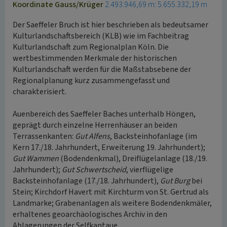
Koordinate Gauss/Krüger
2.493.946,69 m: 5.655.332,19 m
Der Saeffeler Bruch ist hier beschrieben als bedeutsamer
Kulturlandschaftsbereich (KLB) wie im Fachbeitrag
Kulturlandschaft zum Regionalplan Köln. Die
wertbestimmenden Merkmale der historischen
Kulturlandschaft werden für die Maßstabsebene der
Regionalplanung kurz zusammengefasst und
charakterisiert.
Auenbereich des Saeffeler Baches unterhalb Höngen,
geprägt durch einzelne Herrenhäuser an beiden
Terrassenkanten:
Gut Alfens
, Backsteinhofanlage (im
Kern 17./18. Jahrhundert, Erweiterung 19. Jahrhundert);
Gut Wammen
(Bodendenkmal), Dreiflügelanlage (18./19.
Jahrhundert);
Gut Schwertscheid
, vierflügelige
Backsteinhofanlage (17./18. Jahrhundert),
Gut Burg
bei
Stein; Kirchdorf Havert mit Kirchturm von St. Gertrud als
Landmarke; Grabenanlagen als weitere Bodendenkmäler,
erhaltenes geoarchäologisches Archiv in den
Ablagerungen der Selfkantaue.